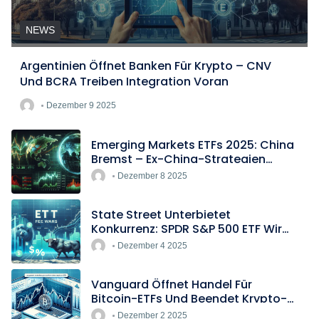
NEWS
Argentinien Öffnet Banken Für Krypto – CNV
Und BCRA Treiben Integration Voran
Dezember 9 2025
Emerging Markets ETFs 2025: China
Bremst – Ex-China-Strategien
Boomen
Dezember 8 2025
State Street Unterbietet
Konkurrenz: SPDR S&P 500 ETF Wird
Europas Günstigster Indextracker
Dezember 4 2025
Vanguard Öffnet Handel Für
Bitcoin-ETFs Und Beendet Krypto-
Blockade
Dezember 2 2025