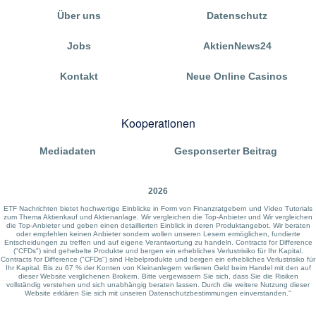
Über uns
Datenschutz
Jobs
AktienNews24
Kontakt
Neue Online Casinos
Kooperationen
Mediadaten
Gesponserter Beitrag
2026
ETF Nachrichten bietet hochwertige Einblicke in Form von Finanzratgebern und Video Tutorials
zum Thema Aktienkauf und Aktienanlage. Wir vergleichen die Top-Anbieter und Wir vergleichen
die Top-Anbieter und geben einen detaillierten Einblick in deren Produktangebot. Wir beraten
oder empfehlen keinen Anbieter sondern wollen unseren Lesern ermöglichen, fundierte
Entscheidungen zu treffen und auf eigene Verantwortung zu handeln. Contracts for Difference
("CFDs") sind gehebelte Produkte und bergen ein erhebliches Verlustrisiko für Ihr Kapital.
Contracts for Difference ("CFDs") sind Hebelprodukte und bergen ein erhebliches Verlustrisiko für
Ihr Kapital. Bis zu 67 % der Konten von Kleinanlegern verlieren Geld beim Handel mit den auf
dieser Website verglichenen Brokern. Bitte vergewissern Sie sich, dass Sie die Risiken
vollständig verstehen und sich unabhängig beraten lassen. Durch die weitere Nutzung dieser
Website erklären Sie sich mit unseren Datenschutzbestimmungen einverstanden."