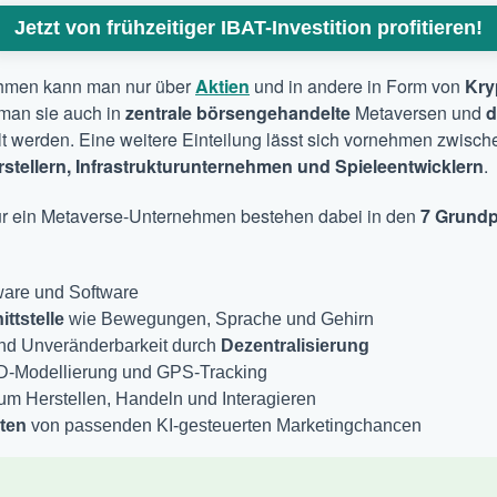
Jetzt von frühzeitiger IBAT-Investition profitieren!
ehmen kann man nur über
Aktien
und in andere in Form von
Kry
man sie auch in
zentrale börsengehandelte
Metaversen und
d
t werden. Eine weitere Einteilung lässt sich vornehmen zwisc
tellern, Infrastrukturunternehmen und Spieleentwicklern
.
 für ein Metaverse-Unternehmen bestehen dabei in den
7 Grundp
are und Software
ttstelle
wie Bewegungen, Sprache und Gehirn
und Unveränderbarkeit durch
Dezentralisierung
-D-Modellierung und GPS-Tracking
m Herstellen, Handeln und Interagieren
ten
von passenden KI-gesteuerten Marketingchancen