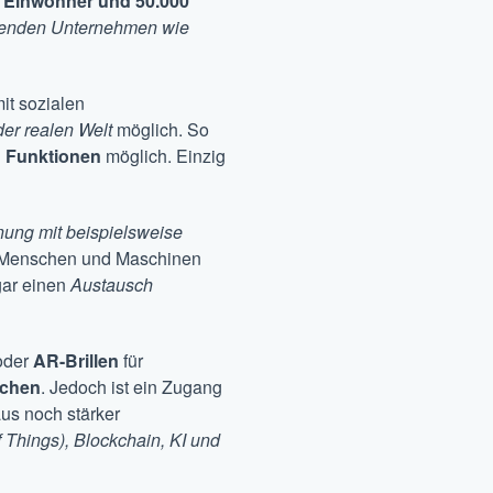
. Einwohner und 50.000
utenden Unternehmen wie
it sozialen
er realen Welt
möglich. So
n Funktionen
möglich. Einzig
ung mit beispielsweise
Menschen und Maschinen
gar einen
Austausch
der
AR-Brillen
für
auchen
. Jedoch ist ein Zugang
aus noch stärker
of Things), Blockchain, KI und