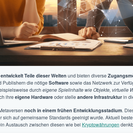
n
entwickelt Teile dieser Welten
und bieten diverse
Zugangsmö
d Publishern die nötige
Software
sowie das Netzwerk zur Verfüg
beispielsweise durch
eigene Spielinhalte wie Objekte, virtuelle
ch ihre
eigene Hardware
oder stelle
andere Infrastruktur
in d
e Metaversen
noch in einem frühen Entwicklungsstadium
. Die
or sich auf gemeinsame Standards geeinigt wurde. Aktuell best
t ein Austausch zwischen diesen wie bei
Kryptowährungen
denkb