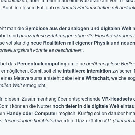
h durchsetzen
, aber immerhin auf eine Nutzeranzahl von
11 Mio
Auch in diesem Fall gab es
bereits Partnerschaften mit bede
teht man die
Symbiose aus der analogen und digitalen Welt
m
abei sind
grenzenlose Erfahrungen ohne die Einschränkungen d
se vollständig
neue Realitäten
mit eigener Physik und neue
orstellungskraft könnte es beschränken
.
abei das
Perceptualcomputing
um eine
berührungslose Bedien
 ermöglichen. Somit soll eine
intuitivere Interaktion
zwischen 
 eines Metaversums entsteht dabei eine
Wirtschaft
, welche so
uellen Welt
ermöglicht.
rd in diesem Zusammenhang über entsprechende
VR-Headsets
o
 Somit können die Nutzer
noch tiefer in die digitale Welt eint
ein
Handy oder Computer
möglich. Künftig sollen darüber hin
re Technologien kombiniert
werden. Dazu zählen
IOT (Internet 