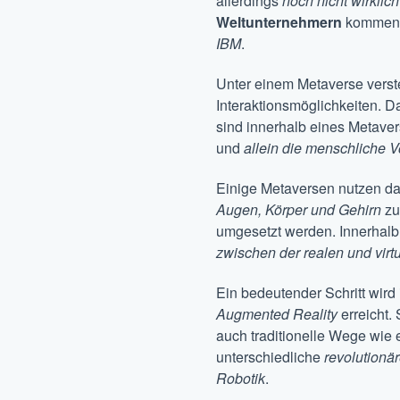
allerdings
noch nicht wirklic
Weltunternehmern
kommen. 
IBM
.
Unter einem Metaverse vers
Interaktionsmöglichkeiten. D
sind innerhalb eines Metaver
und
allein die menschliche V
Einige Metaversen nutzen d
Augen, Körper und Gehirn
zu
umgesetzt werden. Innerhalb
zwischen der realen und virt
Ein bedeutender Schritt wi
Augmented Reality
erreicht.
auch traditionelle Wege wie 
unterschiedliche
revolutionä
Robotik
.