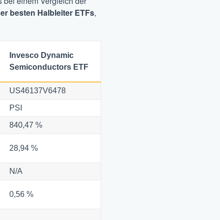
es bei einem Vergleich der
der besten Halbleiter ETFs
,
Invesco Dynamic
Semiconductors ETF
US46137V6478
PSI
840,47 %
28,94 %
N/A
0,56 %