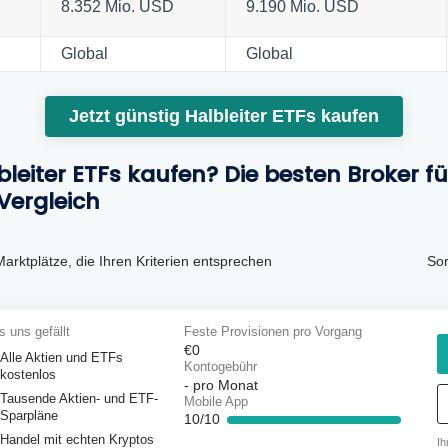
8.352 Mio. USD
9.190 Mio. USD
Global
Global
Jetzt günstig Halbleiter ETFs kaufen
eiter ETFs kaufen? Die besten Broker f
 Vergleich
Marktplätze, die Ihren Kriterien entsprechen
Sor
 uns gefällt
Feste Provisionen pro Vorgang
€0
Alle Aktien und ETFs
Kontogebühr
kostenlos
-
pro Monat
Tausende Aktien- und ETF-
Mobile App
Sparpläne
10/10
Handel mit echten Kryptos
Ih