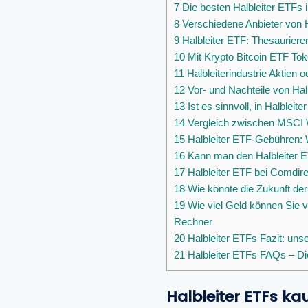
7
Die besten Halbleiter ETFs 
8
Verschiedene Anbieter von H
9
Halbleiter ETF: Thesaurier
10
Mit Krypto Bitcoin ETF To
11
Halbleiterindustrie Aktien 
12
Vor- und Nachteile von Hal
13
Ist es sinnvoll, in Halbleit
14
Vergleich zwischen MSCI Wo
15
Halbleiter ETF-Gebühren: 
16
Kann man den Halbleiter E
17
Halbleiter ETF bei Comdire
18
Wie könnte die Zukunft der
19
Wie viel Geld können Sie 
Rechner
20
Halbleiter ETFs Fazit: un
21
Halbleiter ETFs FAQs – Die
Halbleiter ETFs ka