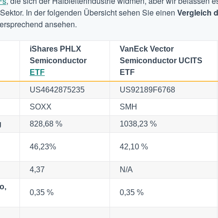
Fs
, die sich der Halbleiterindustrie widmen, aber wir belassen 
Sektor. In der folgenden Übersicht sehen Sie einen
Vergleich 
lversprechend ansehen.
iShares PHLX
VanEck Vector
Semiconductor
Semiconductor UCITS
ETF
ETF
US4642875235
US92189F6768
SOXX
SMH
g
828,68 %
1038,23 %
46,23%
42,10 %
4,37
N/A
o,
0,35 %
0,35 %