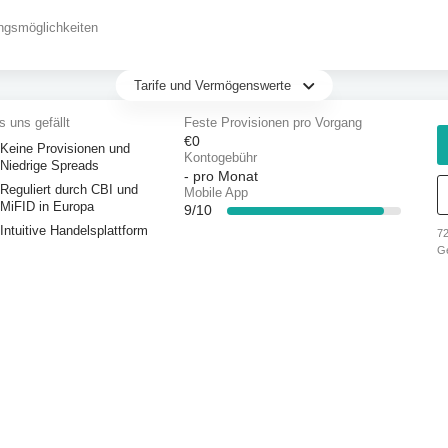
ngsmöglichkeiten
Tarife und Vermögenswerte
 uns gefällt
Feste Provisionen pro Vorgang
€0
Keine Provisionen und
Kontogebühr
Niedrige Spreads
-
pro Monat
Reguliert durch CBI und
Mobile App
MiFID in Europa
9/10
Intuitive Handelsplattform
72
G
An
ve
ob
kö