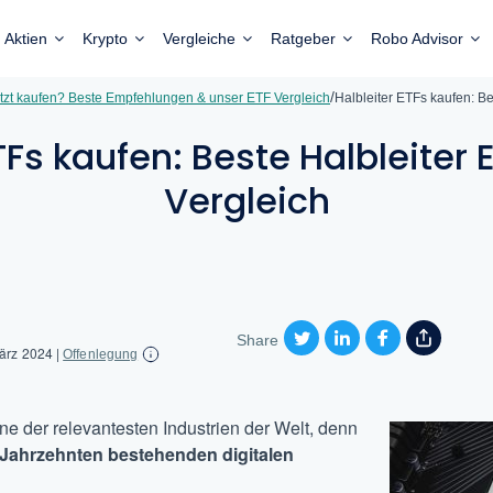
Aktien
Krypto
Vergleiche
Ratgeber
Robo Advisor
/
tzt kaufen? Beste Empfehlungen & unser ETF Vergleich
Halbleiter ETFs kaufen: B
TFs kaufen: Beste Halbleiter
Vergleich
Share
März 2024
|
Offenlegung
eine der relevantesten Industrien der Welt, denn
it Jahrzehnten bestehenden digitalen