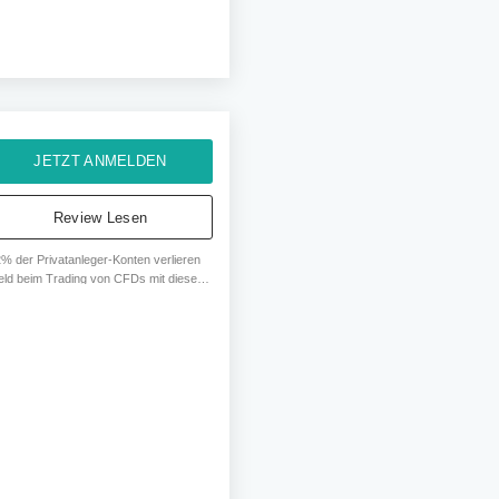
JETZT ANMELDEN
Review Lesen
% der Privatanleger-Konten verlieren
eld beim Trading von CFDs mit diesem
bieter. Sie sollten erwägen, ob Sie
rstehen, wie CFDs funktionieren und
 Sie sich das hohe Risiko leisten
nnen, ihr Geld zu verlieren.