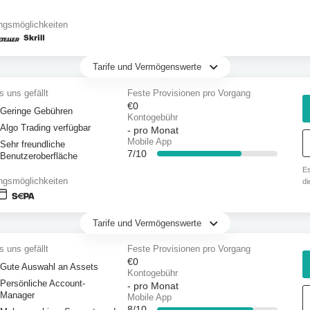
ngsmöglichkeiten
Tarife und Vermögenswerte
 uns gefällt
Feste Provisionen pro Vorgang
€0
Geringe Gebühren
Kontogebühr
Algo Trading verfügbar
-
pro Monat
Mobile App
Sehr freundliche
7/10
Benutzeroberfläche
Es
ngsmöglichkeiten
di
71
Ka
Tarife und Vermögenswerte
 uns gefällt
Feste Provisionen pro Vorgang
€0
Gute Auswahl an Assets
Kontogebühr
Persönliche Account-
-
pro Monat
Manager
Mobile App
8/10