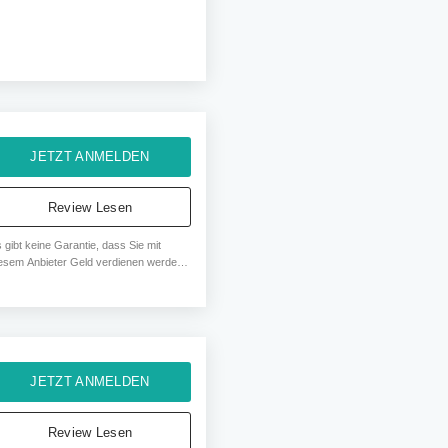
JETZT ANMELDEN
Review Lesen
 gibt keine Garantie, dass Sie mit
esem Anbieter Geld verdienen werden.
 % aller Anleger machen Verluste. Ihr
pital ist gefährdet.
JETZT ANMELDEN
Review Lesen