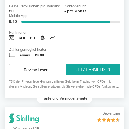
Feste Provisionen pro Vorgang
Kontogebühr
€0
-
pro Monat
Mobile App
9/10
Funktionen
Zahlungsmöglichkeiten
JETZT ANMELDEN
Review Lesen
72% der Privatanleger-Konten verlieren Geld beim Trading von CFDs mit
diesem Anbieter. Sie sollten erwägen, ob Sie verstehen, wie CFDs funktionieren
und ob Sie sich das hohe Risiko leisten können, ihr Geld zu verlieren.
Tarife und Vermögenswerte
Bewertung
Was uns gefällt