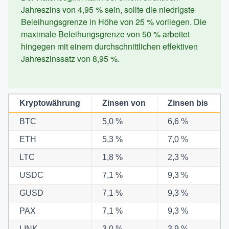
Jahreszins von 4,95 % sein, sollte die niedrigste
Beleihungsgrenze in Höhe von 25 % vorliegen. Die
maximale Beleihungsgrenze von 50 % arbeitet
hingegen mit einem durchschnittlichen effektiven
Jahreszinssatz von 8,95 %.
Kryptowährung
Zinsen von
Zinsen bis
BTC
5,0 %
6,6 %
ETH
5,3 %
7,0 %
LTC
1,8 %
2,3 %
USDC
7,1 %
9,3 %
GUSD
7,1 %
9,3 %
PAX
7,1 %
9,3 %
LINK
3,0 %
3,9 %