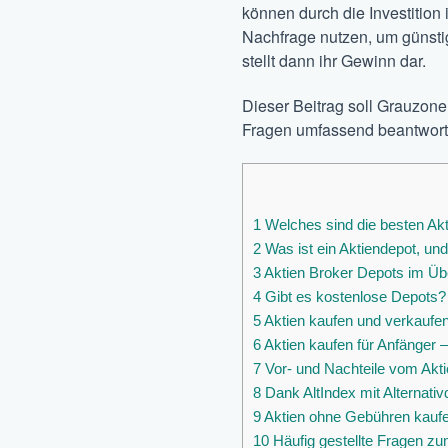
können durch die Investition
Nachfrage nutzen, um günstig
stellt dann ihr Gewinn dar.
Dieser Beitrag soll Grauzone
Fragen umfassend beantworte
1
Welches sind die besten Ak
2
Was ist ein Aktiendepot, un
3
Aktien Broker Depots im Übe
4
Gibt es kostenlose Depots? 
5
Aktien kaufen und verkaufe
6
Aktien kaufen für Anfänger –
7
Vor- und Nachteile vom Akt
8
Dank AltIndex mit Alternativ
9
Aktien ohne Gebühren kauf
10
Häufig gestellte Fragen z