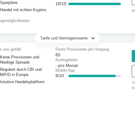
Sparpläne
10/10
Handel mit echten Kryptos
Ih
ngsmöglichkeiten
Tarife und Vermögenswerte
 uns gefällt
Feste Provisionen pro Vorgang
€0
Keine Provisionen und
Kontogebühr
Niedrige Spreads
-
pro Monat
Reguliert durch CBI und
Mobile App
MiFID in Europa
9/10
Intuitive Handelsplattform
72
G
An
ve
ob
kö