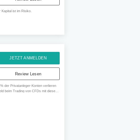
r Kapital ist im Risiko.
JETZT ANMELDEN
Review Lesen
% der Privatanleger-Konten verlieren
eld beim Trading von CFDs mit diesem
bieter. Sie sollten erwägen, ob Sie
rstehen, wie CFDs funktionieren und
 Sie sich das hohe Risiko leisten
nnen, ihr Geld zu verlieren.