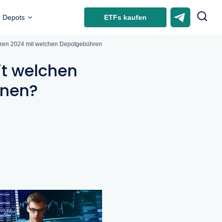
ETFs kaufen
Depots
hren 2024 mit welchen Depotgebühren müssen Sie rechnen?
it welchen
hnen?