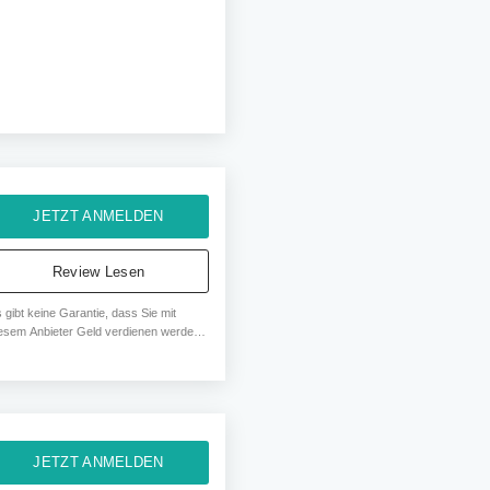
JETZT ANMELDEN
Review Lesen
 gibt keine Garantie, dass Sie mit
esem Anbieter Geld verdienen werden.
 % aller Anleger machen Verluste. Ihr
pital ist gefährdet.
JETZT ANMELDEN