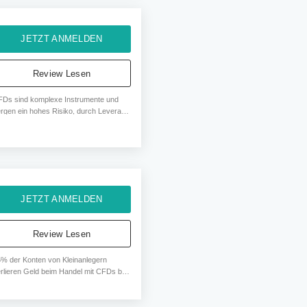
JETZT ANMELDEN
Review Lesen
FDs sind komplexe Instrumente und
rgen ein hohes Risiko, durch Leverage
hnell Geld zu verlieren. 75% der
nten von Privatanlegern verlieren
eld, wenn sie CFDs von diesem
bieter handeln.
JETZT ANMELDEN
Review Lesen
% der Konten von Kleinanlegern
rlieren Geld beim Handel mit CFDs bei
esem Anbieter.