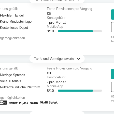
 uns gefällt
Feste Provisionen pro Vorgang
€5
Flexibler Handel
Kontogebühr
Keine Mindesteinlage
-
pro Monat
Mobile App
Kostenloses Depot
8/10
C
ngsmöglichkeiten
be
sc
Ko
G
Tarife und Vermögenswerte
An
 uns gefällt
Feste Provisionen pro Vorgang
€0
Niedrige Spreads
Kontogebühr
Viele Tutorials
-
pro Monat
Mobile App
Nutzerfreundliche Plattform
8/10
85
ngsmöglichkeiten
ve
di