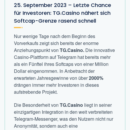
25. September 2023 – Letzte Chance
für Investoren: TG.Casino nähert sich
Softcap-Grenze rasend schnell
Nur wenige Tage nach dem Beginn des
Vorverkaufs zeigt sich bereits der enorme
Anziehungspunkt von
TG.Casino.
Die innovative
Casino-Plattform auf Telegram hat bereits mehr
als ein Fünftel ihres Softcaps von einer Million
Dollar eingenommen. In Anbetracht der
erwarteten Jahresgewinne von über
2000%
drängen immer mehr Investoren in dieses
aufstrebende Projekt.
Die Besonderheit von
TG.Casino
liegt in seiner
einzigartigen Integration in den weit verbreiteten
Telegram-Messenger, was den Nutzern nicht nur
Anonymität, sondern auch eine