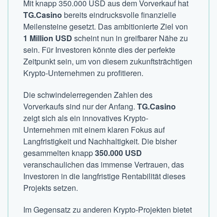
Mit knapp 350.000 USD aus dem Vorverkauf hat
TG.Casino
bereits eindrucksvolle finanzielle
Meilensteine gesetzt. Das ambitionierte Ziel von
1 Million USD
scheint nun in greifbarer Nähe zu
sein. Für Investoren könnte dies der perfekte
Zeitpunkt sein, um von diesem zukunftsträchtigen
Krypto-Unternehmen zu profitieren.
Die schwindelerregenden Zahlen des
Vorverkaufs sind nur der Anfang.
TG.Casino
zeigt sich als ein innovatives Krypto-
Unternehmen mit einem klaren Fokus auf
Langfristigkeit und Nachhaltigkeit. Die bisher
gesammelten knapp
350.000 USD
veranschaulichen das immense Vertrauen, das
Investoren in die langfristige Rentabilität dieses
Projekts setzen.
Im Gegensatz zu anderen Krypto-Projekten bietet