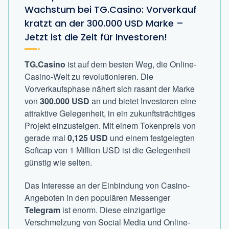
Wachstum bei TG.Casino: Vorverkauf
kratzt an der 300.000 USD Marke –
Jetzt ist die Zeit für Investoren!
TG.Casino
ist auf dem besten Weg, die Online-
Casino-Welt zu revolutionieren. Die
Vorverkaufsphase nähert sich rasant der Marke
von
300.000 USD
an und bietet Investoren eine
attraktive Gelegenheit, in ein zukunftsträchtiges
Projekt einzusteigen. Mit einem Tokenpreis von
gerade mal
0,125 USD
und einem festgelegten
Softcap von 1 Million USD ist die Gelegenheit
günstig wie selten.
Das Interesse an der Einbindung von Casino-
Angeboten in den populären Messenger
Telegram
ist enorm. Diese einzigartige
Verschmelzung von Social Media und Online-