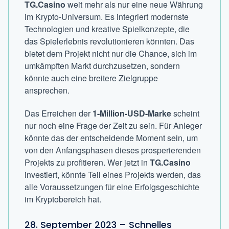
TG.Casino
weit mehr als nur eine neue Währung
im Krypto-Universum. Es integriert modernste
Technologien und kreative Spielkonzepte, die
das Spielerlebnis revolutionieren könnten. Das
bietet dem Projekt nicht nur die Chance, sich im
umkämpften Markt durchzusetzen, sondern
könnte auch eine breitere Zielgruppe
ansprechen.
Das Erreichen der
1-Million-USD-Marke
scheint
nur noch eine Frage der Zeit zu sein. Für Anleger
könnte das der entscheidende Moment sein, um
von den Anfangsphasen dieses prosperierenden
Projekts zu profitieren. Wer jetzt in
TG.Casino
investiert, könnte Teil eines Projekts werden, das
alle Voraussetzungen für eine Erfolgsgeschichte
im Kryptobereich hat.
28. September 2023 – Schnelles