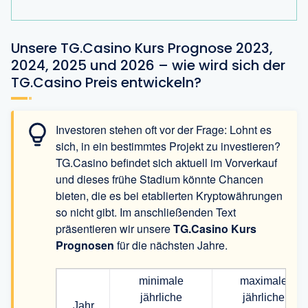
Unsere TG.Casino Kurs Prognose 2023,
2024, 2025 und 2026 – wie wird sich der
TG.Casino Preis entwickeln?
Investoren stehen oft vor der Frage: Lohnt es
sich, in ein bestimmtes Projekt zu investieren?
TG.Casino befindet sich aktuell im Vorverkauf
und dieses frühe Stadium könnte Chancen
bieten, die es bei etablierten Kryptowährungen
so nicht gibt. Im anschließenden Text
präsentieren wir unsere
TG.Casino Kurs
Prognosen
für die nächsten Jahre.
minimale
maximale
jährliche
jährliche
Jahr