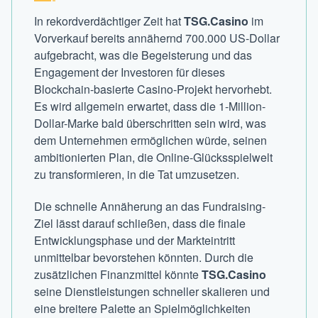
In rekordverdächtiger Zeit hat
TSG.Casino
im
Vorverkauf bereits annähernd 700.000 US-Dollar
aufgebracht, was die Begeisterung und das
Engagement der Investoren für dieses
Blockchain-basierte Casino-Projekt hervorhebt.
Es wird allgemein erwartet, dass die 1-Million-
Dollar-Marke bald überschritten sein wird, was
dem Unternehmen ermöglichen würde, seinen
ambitionierten Plan, die Online-Glücksspielwelt
zu transformieren, in die Tat umzusetzen.
Die schnelle Annäherung an das Fundraising-
Ziel lässt darauf schließen, dass die finale
Entwicklungsphase und der Markteintritt
unmittelbar bevorstehen könnten. Durch die
zusätzlichen Finanzmittel könnte
TSG.Casino
seine Dienstleistungen schneller skalieren und
eine breitere Palette an Spielmöglichkeiten