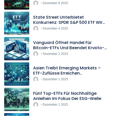
Boomen
Dezember 8 2025
State Street Unterbietet
Konkurrenz: SPDR S&P 500 ETF Wird
Europas Günstigster Indextracker
Dezember 4 2025
Vanguard Öffnet Handel Für
Bitcoin-ETFs Und Beendet Krypto-
Blockade
Dezember 2 2025
Asien Treibt Emerging Markets –
ETF-Zuflüsse Erreichen
Rekordtempo
Dezember 1 2025
Fünf Top-ETFs Für Nachhaltige
Anleihen Im Fokus Der ESG-Welle
Dezember 1 2025