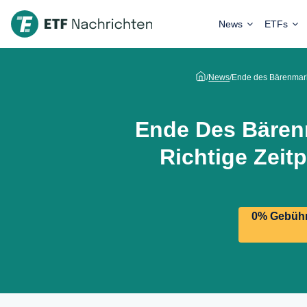
News
ETFs
/
News
/
Ende des Bärenmarkte
Ende Des Bären
Richtige Zeitp
0% Gebühre