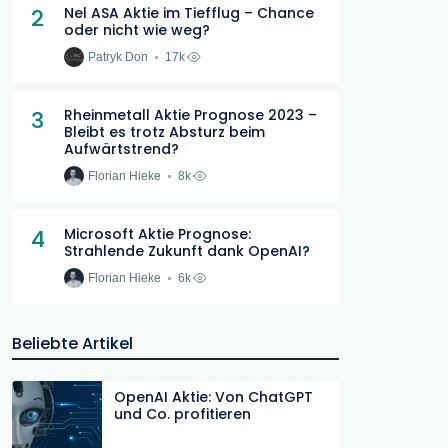
2
Nel ASA Aktie im Tiefflug – Chance
oder nicht wie weg?
Patryk Don
17k
3
Rheinmetall Aktie Prognose 2023 –
Bleibt es trotz Absturz beim
Aufwärtstrend?
Florian Hieke
8k
4
Microsoft Aktie Prognose:
Strahlende Zukunft dank OpenAI?
Florian Hieke
6k
Beliebte Artikel
OpenAI Aktie: Von ChatGPT
und Co. profitieren