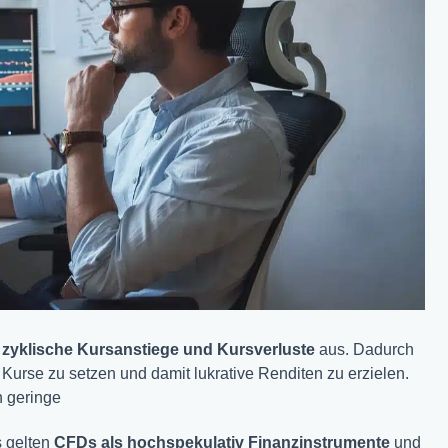
h
zyklische Kursanstiege und Kursverluste
aus. Dadurch
 Kurse zu setzen und damit lukrative Renditen zu erzielen.
 geringe
s gelten
CFDs als hochspekulativ Finanzinstrumente
und