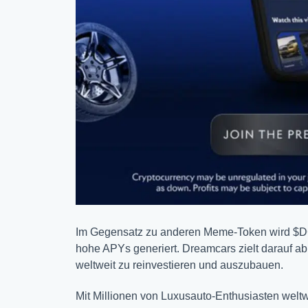
Im Gegensatz zu anderen Meme-Token wird $D
hohe APYs generiert. Dreamcars zielt darauf ab
weltweit zu reinvestieren und auszubauen.
Mit Millionen von Luxusauto-Enthusiasten weltwe