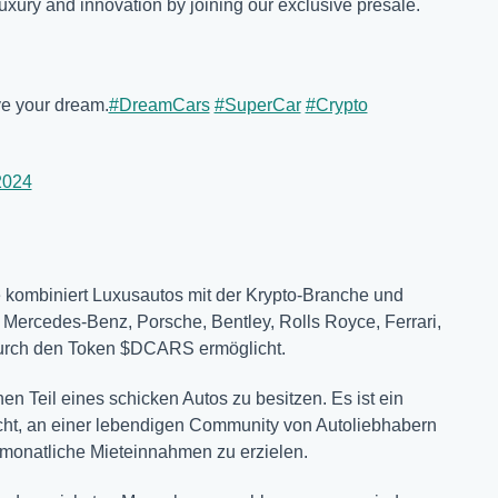
 luxury and innovation by joining our exclusive presale.
ive your dream.
#DreamCars
#SuperCar
#Crypto
2024
ie kombiniert Luxusautos mit der Krypto-Branche und
 Mercedes-Benz, Porsche, Bentley, Rolls Royce, Ferrari,
durch den Token $DCARS ermöglicht.
en Teil eines schicken Autos zu besitzen. Es ist ein
cht, an einer lebendigen Community von Autoliebhabern
monatliche Mieteinnahmen zu erzielen.