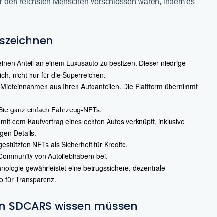
ßer den reichsten Menschen verschlossen waren, indem es
uszeichnen
inen Anteil an einem Luxusauto zu besitzen. Dieser niedrige
ch, nicht nur für die Superreichen.
 Mieteinnahmen aus Ihren Autoanteilen. Die Plattform übernimmt
 Sie ganz einfach Fahrzeug-NFTs.
mit dem Kaufvertrag eines echten Autos verknüpft, inklusive
en Details.
estützten NFTs als Sicherheit für Kredite.
 Community von Autoliebhabern bei.
hnologie gewährleistet eine betrugssichere, dezentrale
o für Transparenz.
von $DCARS wissen müssen