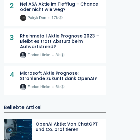
2
Nel ASA Aktie im Tiefflug – Chance
oder nicht wie weg?
Patryk Don
17k
3
Rheinmetall Aktie Prognose 2023 –
Bleibt es trotz Absturz beim
Aufwärtstrend?
Florian Hieke
8k
4
Microsoft Aktie Prognose:
Strahlende Zukunft dank OpenAI?
Florian Hieke
6k
Beliebte Artikel
OpenAI Aktie: Von ChatGPT
und Co. profitieren