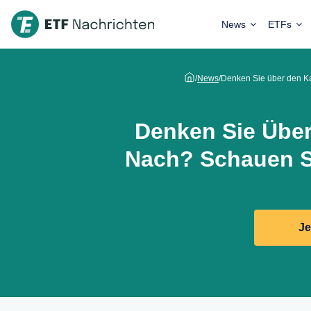
News
ETFs
/
News
/
Denken Sie über den Ka
Denken Sie Übe
Nach? Schauen S
Je