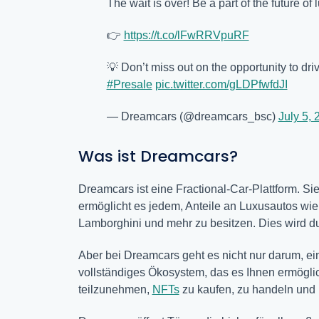
The wait is over! Be a part of the future of
👉
https://t.co/lFwRRVpuRF
💡 Don’t miss out on the opportunity to dr
#Presale
pic.twitter.com/gLDPfwfdJI
— Dreamcars (@dreamcars_bsc)
July 5, 
Was ist Dreamcars?
Dreamcars ist eine Fractional-Car-Plattform. S
ermöglicht es jedem, Anteile an Luxusautos wie
Lamborghini und mehr zu besitzen. Dies wird 
Aber bei Dreamcars geht es nicht nur darum, ein
vollständiges Ökosystem, das es Ihnen ermögli
teilzunehmen,
NFTs
zu kaufen, zu handeln und 