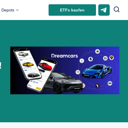
ETFs kaufen
Depots
!