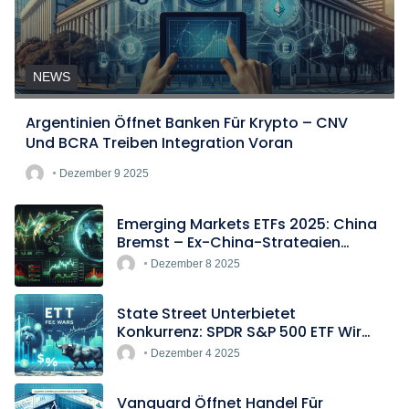
NEWS
Argentinien Öffnet Banken Für Krypto – CNV
Und BCRA Treiben Integration Voran
Dezember 9 2025
Emerging Markets ETFs 2025: China
Bremst – Ex-China-Strategien
Boomen
Dezember 8 2025
State Street Unterbietet
Konkurrenz: SPDR S&P 500 ETF Wird
Europas Günstigster Indextracker
Dezember 4 2025
Vanguard Öffnet Handel Für