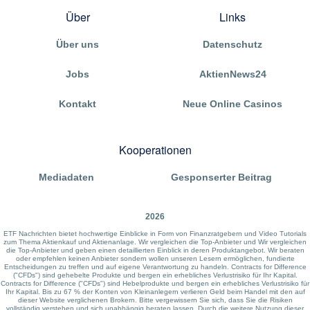
Über
Links
Über uns
Datenschutz
Jobs
AktienNews24
Kontakt
Neue Online Casinos
Kooperationen
Mediadaten
Gesponserter Beitrag
2026
ETF Nachrichten bietet hochwertige Einblicke in Form von Finanzratgebern und Video Tutorials
zum Thema Aktienkauf und Aktienanlage. Wir vergleichen die Top-Anbieter und Wir vergleichen
die Top-Anbieter und geben einen detaillierten Einblick in deren Produktangebot. Wir beraten
oder empfehlen keinen Anbieter sondern wollen unseren Lesern ermöglichen, fundierte
Entscheidungen zu treffen und auf eigene Verantwortung zu handeln. Contracts for Difference
("CFDs") sind gehebelte Produkte und bergen ein erhebliches Verlustrisiko für Ihr Kapital.
Contracts for Difference ("CFDs") sind Hebelprodukte und bergen ein erhebliches Verlustrisiko für
Ihr Kapital. Bis zu 67 % der Konten von Kleinanlegern verlieren Geld beim Handel mit den auf
dieser Website verglichenen Brokern. Bitte vergewissern Sie sich, dass Sie die Risiken
vollständig verstehen und sich unabhängig beraten lassen. Durch die weitere Nutzung dieser