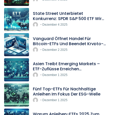
State Street Unterbietet
Konkurrenz: SPDR S&P 500 ETF Wird
Europas Günstigster Indextracker
Dezember 4 2025
Vanguard Öffnet Handel Für
Bitcoin-ETFs Und Beendet Krypto-
Blockade
Dezember 2 2025
Asien Treibt Emerging Markets –
ETF-Zuflüsse Erreichen
Rekordtempo
Dezember 1 2025
Fünf Top-ETFs Für Nachhaltige
Anleihen Im Fokus Der ESG-Welle
Dezember 1 2025
Warum Anleihen-ETFs 2025 Zum