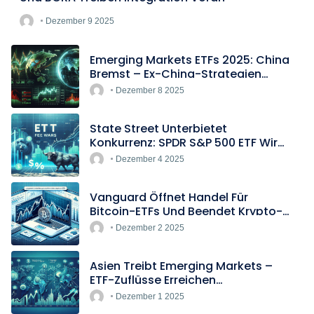
Dezember 9 2025
Emerging Markets ETFs 2025: China
Bremst – Ex-China-Strategien
Boomen
Dezember 8 2025
State Street Unterbietet
Konkurrenz: SPDR S&P 500 ETF Wird
Europas Günstigster Indextracker
Dezember 4 2025
Vanguard Öffnet Handel Für
Bitcoin-ETFs Und Beendet Krypto-
Blockade
Dezember 2 2025
Asien Treibt Emerging Markets –
ETF-Zuflüsse Erreichen
Rekordtempo
Dezember 1 2025