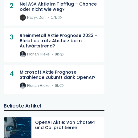
2
Nel ASA Aktie im Tiefflug – Chance
oder nicht wie weg?
Patryk Don
17k
3
Rheinmetall Aktie Prognose 2023 –
Bleibt es trotz Absturz beim
Aufwärtstrend?
Florian Hieke
8k
4
Microsoft Aktie Prognose:
Strahlende Zukunft dank OpenAI?
Florian Hieke
6k
Beliebte Artikel
OpenAI Aktie: Von ChatGPT
und Co. profitieren