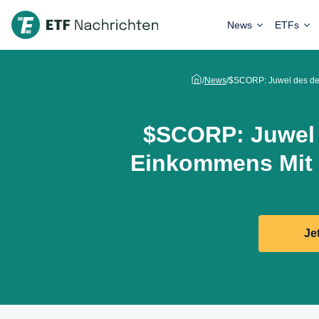
News
ETFs
/
News
/
$SCORP: Juwel des def
$SCORP: Juwel 
Einkommens Mit 
Je