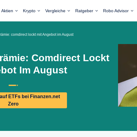
Aktien
Krypto
Vergleiche
Ratgeber
Robo Advisor
ämie: comdirect lockt mit Angebot im August
rämie: Comdirect Lockt
ebot Im August
uf ETFs bei Finanzen.net
Zero