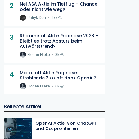
2
Nel ASA Aktie im Tiefflug – Chance
oder nicht wie weg?
Patryk Don
17k
3
Rheinmetall Aktie Prognose 2023 –
Bleibt es trotz Absturz beim
Aufwärtstrend?
Florian Hieke
8k
4
Microsoft Aktie Prognose:
Strahlende Zukunft dank OpenAI?
Florian Hieke
6k
Beliebte Artikel
OpenAI Aktie: Von ChatGPT
und Co. profitieren