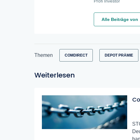
Profi Investor
Alle Beiträge von
Themen
COMDIRECT
DEPOT PRÄMIE
Weiterlesen
Co
STO
Deu
han