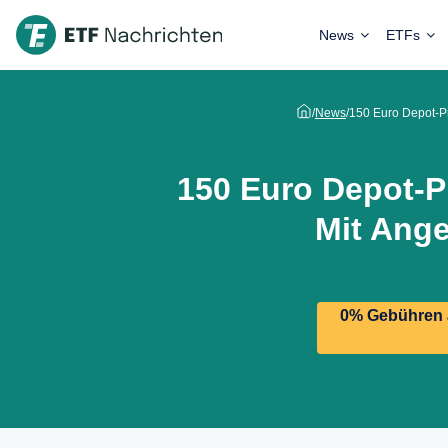
News
ETFs
/
News
/
150 Euro Depot-Pr
150 Euro Depot-P
Mit Ang
0% Gebühren a