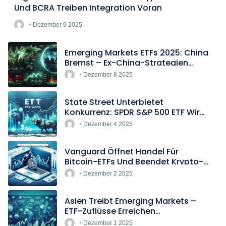
Und BCRA Treiben Integration Voran
Dezember 9 2025
Emerging Markets ETFs 2025: China
Bremst – Ex-China-Strategien
Boomen
Dezember 8 2025
State Street Unterbietet
Konkurrenz: SPDR S&P 500 ETF Wird
Europas Günstigster Indextracker
Dezember 4 2025
Vanguard Öffnet Handel Für
Bitcoin-ETFs Und Beendet Krypto-
Blockade
Dezember 2 2025
Asien Treibt Emerging Markets –
ETF-Zuflüsse Erreichen
Rekordtempo
Dezember 1 2025