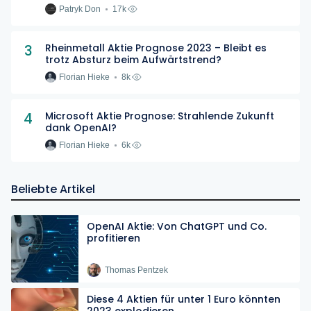
Patryk Don
17k
3
Rheinmetall Aktie Prognose 2023 – Bleibt es
trotz Absturz beim Aufwärtstrend?
Florian Hieke
8k
4
Microsoft Aktie Prognose: Strahlende Zukunft
dank OpenAI?
Florian Hieke
6k
Beliebte Artikel
OpenAI Aktie: Von ChatGPT und Co.
profitieren
Thomas Pentzek
Diese 4 Aktien für unter 1 Euro könnten
2023 explodieren