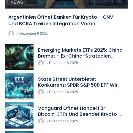
NEWS
Argentinien Öffnet Banken Für Krypto – CNV
Und BCRA Treiben Integration Voran
Dezember 9 2025
Emerging Markets ETFs 2025: China
Bremst – Ex-China-Strategien
Boomen
Dezember 8 2025
State Street Unterbietet
Konkurrenz: SPDR S&P 500 ETF Wird
Europas Günstigster Indextracker
Dezember 4 2025
Vanguard Öffnet Handel Für
Bitcoin-ETFs Und Beendet Krypto-
Blockade
Dezember 2 2025