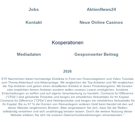
Jobs
AktienNews24
Kontakt
Neue Online Casinos
Kooperationen
Mediadaten
Gesponserter Beitrag
2026
ETF Nachrichten bietet hochwertige Einblicke in Form von Finanzratgebern und Video Tutorials
zum Thema Aktienkauf und Aktienanlage. Wir vergleichen die Top-Anbieter und Wir vergleichen
die Top-Anbieter und geben einen detaillierten Einblick in deren Produktangebot. Wir beraten
oder empfehlen keinen Anbieter sondern wollen unseren Lesern ermöglichen, fundierte
Entscheidungen zu treffen und auf eigene Verantwortung zu handeln. Contracts for Difference
("CFDs") sind gehebelte Produkte und bergen ein erhebliches Verlustrisiko für Ihr Kapital.
Contracts for Difference ("CFDs") sind Hebelprodukte und bergen ein erhebliches Verlustrisiko für
Ihr Kapital. Bis zu 67 % der Konten von Kleinanlegern verlieren Geld beim Handel mit den auf
dieser Website verglichenen Brokern. Bitte vergewissern Sie sich, dass Sie die Risiken
vollständig verstehen und sich unabhängig beraten lassen. Durch die weitere Nutzung dieser
Website erklären Sie sich mit unseren Datenschutzbestimmungen einverstanden."