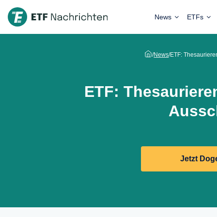
News
ETFs
/
News
/
ETF: Thesauriere
ETF: Thesauriere
Aussc
Jetzt Dog