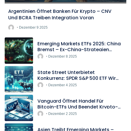
Argentinien Öffnet Banken Für Krypto – CNV
Und BCRA Treiben Integration Voran
Dezember 9 2025
Emerging Markets ETFs 2025: China
Bremst – Ex-China-Strategien
Boomen
Dezember 8 2025
State Street Unterbietet
Konkurrenz: SPDR S&P 500 ETF Wird
Europas Günstigster Indextracker
Dezember 4 2025
Vanguard Öffnet Handel Für
Bitcoin-ETFs Und Beendet Krypto-
Blockade
Dezember 2 2025
Asien Treibt Emerging Markets –