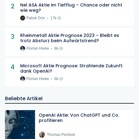
2
Nel ASA Aktie im Tiefflug – Chance oder nicht
wie weg?
Patryk Don
17k
3
Rheinmetall Aktie Prognose 2023 – Bleibt es
trotz Absturz beim Aufwärtstrend?
Florian Hieke
8k
4
Microsoft Aktie Prognose: Strahlende Zukunft
dank OpenAI?
Florian Hieke
6k
Beliebte Artikel
OpenAI Aktie: Von ChatGPT und Co.
profitieren
Thomas Pentzek