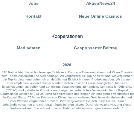
Jobs
AktienNews24
Kontakt
Neue Online Casinos
Kooperationen
Mediadaten
Gesponserter Beitrag
2026
ETF Nachrichten bietet hochwertige Einblicke in Form von Finanzratgebern und Video Tutorials
zum Thema Aktienkauf und Aktienanlage. Wir vergleichen die Top-Anbieter und Wir vergleichen
die Top-Anbieter und geben einen detaillierten Einblick in deren Produktangebot. Wir beraten
oder empfehlen keinen Anbieter sondern wollen unseren Lesern ermöglichen, fundierte
Entscheidungen zu treffen und auf eigene Verantwortung zu handeln. Contracts for Difference
("CFDs") sind gehebelte Produkte und bergen ein erhebliches Verlustrisiko für Ihr Kapital.
Contracts for Difference ("CFDs") sind Hebelprodukte und bergen ein erhebliches Verlustrisiko für
Ihr Kapital. Bis zu 67 % der Konten von Kleinanlegern verlieren Geld beim Handel mit den auf
dieser Website verglichenen Brokern. Bitte vergewissern Sie sich, dass Sie die Risiken
vollständig verstehen und sich unabhängig beraten lassen. Durch die weitere Nutzung dieser
Website erklären Sie sich mit unseren Datenschutzbestimmungen einverstanden."