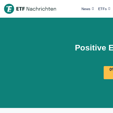
News
ETFs
Positive 
0