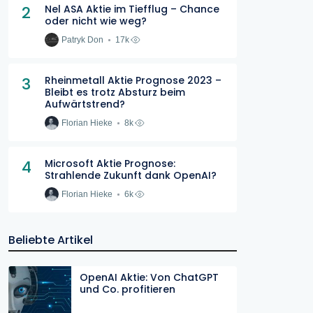
2
Nel ASA Aktie im Tiefflug – Chance
oder nicht wie weg?
Patryk Don
17k
3
Rheinmetall Aktie Prognose 2023 –
Bleibt es trotz Absturz beim
Aufwärtstrend?
Florian Hieke
8k
4
Microsoft Aktie Prognose:
Strahlende Zukunft dank OpenAI?
Florian Hieke
6k
Beliebte Artikel
OpenAI Aktie: Von ChatGPT
und Co. profitieren