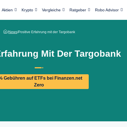
Aktien
Krypto
Vergleiche
Ratgeber
Robo Advisor
/
News
/
Positive Erfahrung mit der Targobank
Erfahrung Mit Der Targobank
% Gebühren auf ETFs bei Finanzen.net
Zero