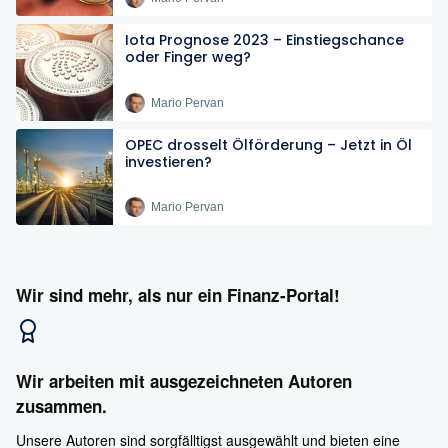
Iota Prognose 2023 – Einstiegschance
oder Finger weg?
Mario Pervan
OPEC drosselt Ölförderung – Jetzt in Öl
investieren?
Mario Pervan
Wir sind mehr, als nur ein Finanz-Portal!
Wir arbeiten mit ausgezeichneten Autoren
zusammen.
Unsere Autoren sind sorgfälltigst ausgewählt und bieten eine