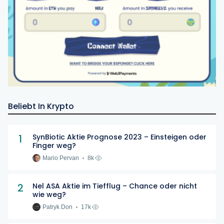
Beliebt In Krypto
1
SynBiotic Aktie Prognose 2023 – Einsteigen oder
Finger weg?
Mario Pervan
8k
2
Nel ASA Aktie im Tiefflug – Chance oder nicht
wie weg?
Patryk Don
17k