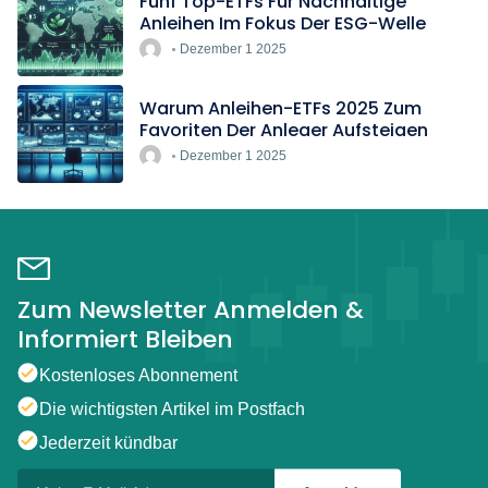
Fünf Top-ETFs Für Nachhaltige
Anleihen Im Fokus Der ESG-Welle
Dezember 1 2025
Warum Anleihen-ETFs 2025 Zum
Favoriten Der Anleger Aufsteigen
Dezember 1 2025
Zum Newsletter Anmelden &
Informiert Bleiben
Kostenloses Abonnement
Die wichtigsten Artikel im Postfach
Jederzeit kündbar