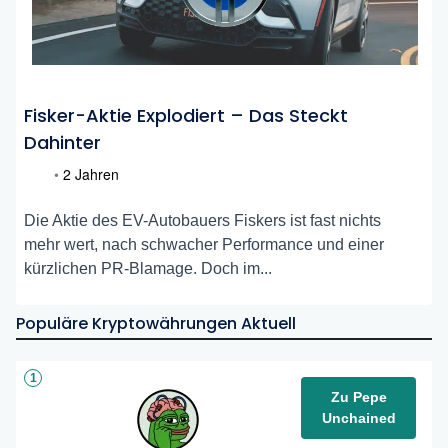
Fisker-Aktie Explodiert – Das Steckt
Dahinter
•
2 Jahren
Die Aktie des EV-Autobauers Fiskers ist fast nichts
mehr wert, nach schwacher Performance und einer
kürzlichen PR-Blamage. Doch im...
Populäre Kryptowährungen Aktuell
1
Zu Pepe
Unchained