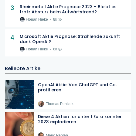
3
Rheinmetall Aktie Prognose 2023 – Bleibt es
trotz Absturz beim Aufwärtstrend?
Florian Hieke
8k
4
Microsoft Aktie Prognose: Strahlende Zukunft
dank OpenAI?
Florian Hieke
6k
Beliebte Artikel
OpenAI Aktie: Von ChatGPT und Co.
profitieren
Thomas Pentzek
Diese 4 Aktien für unter 1 Euro könnten
2023 explodieren
Mario Pervan