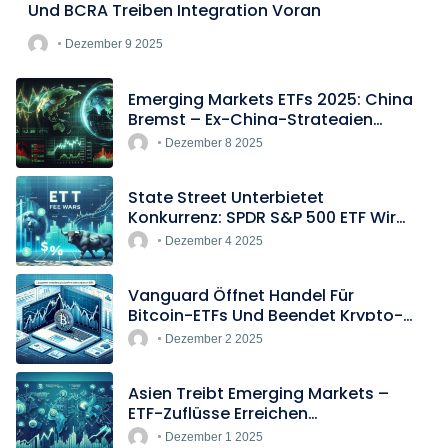
Und BCRA Treiben Integration Voran
Dezember 9 2025
Emerging Markets ETFs 2025: China
Bremst – Ex-China-Strategien
Boomen
Dezember 8 2025
State Street Unterbietet
Konkurrenz: SPDR S&P 500 ETF Wird
Europas Günstigster Indextracker
Dezember 4 2025
Vanguard Öffnet Handel Für
Bitcoin-ETFs Und Beendet Krypto-
Blockade
Dezember 2 2025
Asien Treibt Emerging Markets –
ETF-Zuflüsse Erreichen
Rekordtempo
Dezember 1 2025