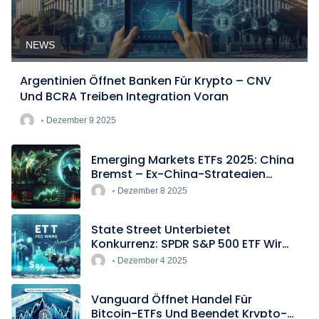
NEWS
Argentinien Öffnet Banken Für Krypto – CNV
Und BCRA Treiben Integration Voran
Dezember 9 2025
Emerging Markets ETFs 2025: China
Bremst – Ex-China-Strategien
Boomen
Dezember 8 2025
State Street Unterbietet
Konkurrenz: SPDR S&P 500 ETF Wird
Europas Günstigster Indextracker
Dezember 4 2025
Vanguard Öffnet Handel Für
Bitcoin-ETFs Und Beendet Krypto-