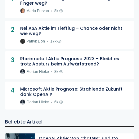
Finger weg?
Mario Pervan
8k
2
Nel ASA Aktie im Tiefflug – Chance oder nicht
wie weg?
Patryk Don
17k
3
Rheinmetall Aktie Prognose 2023 – Bleibt es
trotz Absturz beim Aufwärtstrend?
Florian Hieke
8k
4
Microsoft Aktie Prognose: Strahlende Zukunft
dank OpenAI?
Florian Hieke
6k
Beliebte Artikel
OpenAI Aktie: Von ChatGPT und Co.