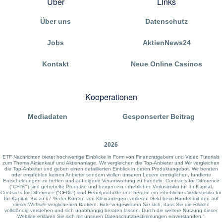
Über
Links
Über uns
Datenschutz
Jobs
AktienNews24
Kontakt
Neue Online Casinos
Kooperationen
Mediadaten
Gesponserter Beitrag
2026
ETF Nachrichten bietet hochwertige Einblicke in Form von Finanzratgebern und Video Tutorials
zum Thema Aktienkauf und Aktienanlage. Wir vergleichen die Top-Anbieter und Wir vergleichen
die Top-Anbieter und geben einen detaillierten Einblick in deren Produktangebot. Wir beraten
oder empfehlen keinen Anbieter sondern wollen unseren Lesern ermöglichen, fundierte
Entscheidungen zu treffen und auf eigene Verantwortung zu handeln. Contracts for Difference
("CFDs") sind gehebelte Produkte und bergen ein erhebliches Verlustrisiko für Ihr Kapital.
Contracts for Difference ("CFDs") sind Hebelprodukte und bergen ein erhebliches Verlustrisiko für
Ihr Kapital. Bis zu 67 % der Konten von Kleinanlegern verlieren Geld beim Handel mit den auf
dieser Website verglichenen Brokern. Bitte vergewissern Sie sich, dass Sie die Risiken
vollständig verstehen und sich unabhängig beraten lassen. Durch die weitere Nutzung dieser
Website erklären Sie sich mit unseren Datenschutzbestimmungen einverstanden."