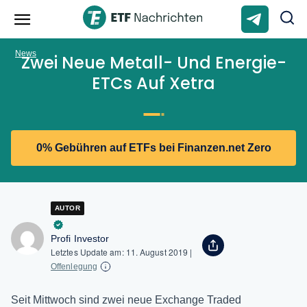
News
Zwei Neue Metall- Und Energie-
ETCs Auf Xetra
0% Gebühren auf ETFs bei Finanzen.net Zero
AUTOR
Profi Investor
Letztes Update am:
11. August 2019
|
Offenlegung
Seit Mittwoch sind zwei neue Exchange Traded