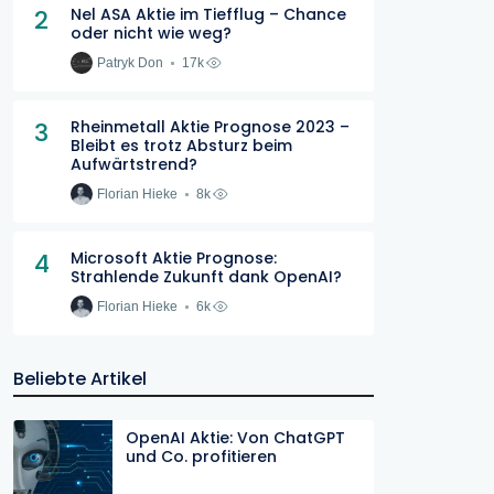
2
Nel ASA Aktie im Tiefflug – Chance
oder nicht wie weg?
Patryk Don
17k
3
Rheinmetall Aktie Prognose 2023 –
Bleibt es trotz Absturz beim
Aufwärtstrend?
Florian Hieke
8k
4
Microsoft Aktie Prognose:
Strahlende Zukunft dank OpenAI?
Florian Hieke
6k
Beliebte Artikel
OpenAI Aktie: Von ChatGPT
und Co. profitieren