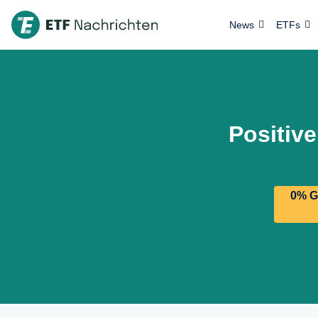
News
ETFs
Positiv
0% G