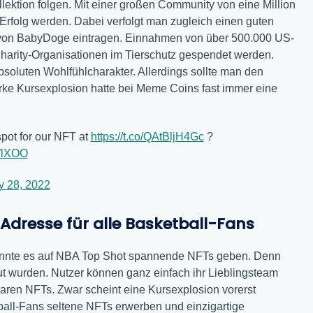
llektion folgen. Mit einer großen Community von eine Million
 Erfolg werden. Dabei verfolgt man zugleich einen guten
t von BabyDoge eintragen. Einnahmen von über 500.000 US-
 Charity-Organisationen im Tierschutz gespendet werden.
soluten Wohlfühlcharakter. Allerdings sollte man den
rke Kursexplosion hatte bei Meme Coins fast immer eine
spot for our NFT at
https://t.co/QAtBljH4Gc
?
4WlXOO
y 28, 2022
 Adresse für alle Basketball-Fans
könnte es auf NBA Top Shot spannende NFTs geben. Denn
aut wurden. Nutzer können ganz einfach ihr Lieblingsteam
ren NFTs. Zwar scheint eine Kursexplosion vorerst
all-Fans seltene NFTs erwerben und einzigartige