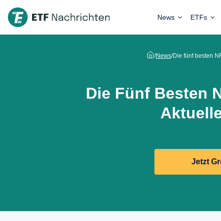
News
ETFs
/
News
/
Die fünf besten NF
Die Fünf Besten N
Aktuell
Jetzt G