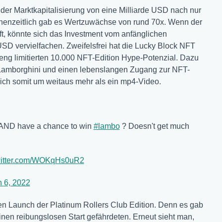
er Marktkapitalisierung von eine Milliarde USD nach nur
enzeitlich gab es Wertzuwächse von rund 70x. Wenn der
, könnte sich das Investment vom anfänglichen
SD vervielfachen. Zweifelsfrei hat die Lucky Block NFT
reng limitierten 10.000 NFT-Edition Hype-Potenzial. Dazu
 Lamborghini und einen lebenslangen Zugang zur NFT-
sich somit um weitaus mehr als ein mp4-Video.
 AND have a chance to win
#lambo
?️ Doesn't get much
witter.com/WOKqHs0uR2
 6, 2022
n Launch der Platinum Rollers Club Edition. Denn es gab
inen reibungslosen Start gefährdeten. Erneut sieht man,