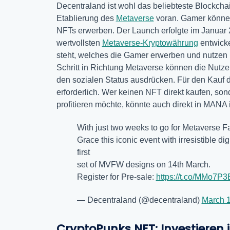
Decentraland ist wohl das beliebteste Blockcha
Etablierung des
Metaverse
voran. Gamer können 
NFTs erwerben. Der Launch erfolgte im Januar 2
wertvollsten
Metaverse-Kryptowährung
entwicke
steht, welches die Gamer erwerben und nutzen 
Schritt in Richtung Metaverse können die Nutzer
den sozialen Status ausdrücken. Für den Kauf 
erforderlich. Wer keinen NFT direkt kaufen, so
profitieren möchte, könnte auch direkt in MANA 
With just two weeks to go for Metaverse
Grace this iconic event with irresistible dig
first
set of MVFW designs on 14th March.
Register for Pre-sale:
https://t.co/MMo7P
— Decentraland (@decentraland)
March 1
CryptoPunks NFT: Investieren i