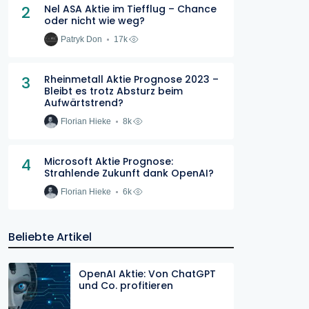
2
Nel ASA Aktie im Tiefflug – Chance
oder nicht wie weg?
Patryk Don
17k
3
Rheinmetall Aktie Prognose 2023 –
Bleibt es trotz Absturz beim
Aufwärtstrend?
Florian Hieke
8k
4
Microsoft Aktie Prognose:
Strahlende Zukunft dank OpenAI?
Florian Hieke
6k
Beliebte Artikel
OpenAI Aktie: Von ChatGPT
und Co. profitieren