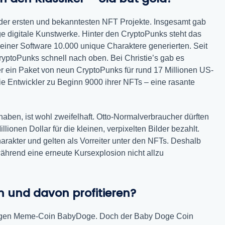
der ersten und bekanntesten NFT Projekte. Insgesamt gab
e digitale Kunstwerke. Hinter den CryptoPunks steht das
einer Software 10.000 unique Charaktere generierten. Seit
yptoPunks schnell nach oben. Bei Christie’s gab es
er ein Paket von neun CryptoPunks für rund 17 Millionen US-
ie Entwickler zu Beginn 9000 ihrer NFTs – eine rasante
aben, ist wohl zweifelhaft. Otto-Normalverbraucher dürften
onen Dollar für die kleinen, verpixelten Bilder bezahlt.
rakter und gelten als Vorreiter unter den NFTs. Deshalb
während eine erneute Kursexplosion nicht allzu
n und davon profitieren?
jungen Meme-Coin BabyDoge. Doch der Baby Doge Coin