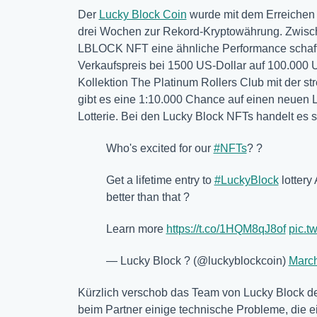
Der
Lucky Block Coin
wurde mit dem Erreichen d
drei Wochen zur Rekord-Kryptowährung. Zwisch
LBLOCK NFT eine ähnliche Performance schafft
Verkaufspreis bei 1500 US-Dollar auf 100.000 U
Kollektion The Platinum Rollers Club mit der st
gibt es eine 1:10.000 Chance auf einen neuen
Lotterie. Bei den Lucky Block NFTs handelt es 
Who's excited for our
#NFTs
? ?
Get a lifetime entry to
#LuckyBlock
lottery
better than that ?
Learn more
https://t.co/1HQM8qJ8of
pic.t
— Lucky Block ? (@luckyblockcoin)
March
Kürzlich verschob das Team von Lucky Block de
beim Partner einige technische Probleme, die e