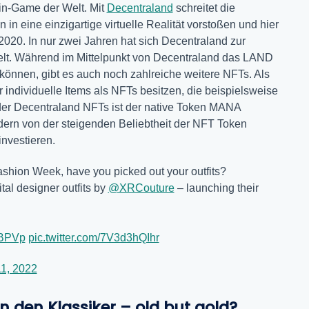
in-Game der Welt. Mit
Decentraland
schreitet die
in eine einzigartige virtuelle Realität vorstoßen und hier
020. In nur zwei Jahren hat sich Decentraland zur
lt. Während im Mittelpunkt von Decentraland das LAND
können, gibt es auch noch zahlreiche weitere NFTs. Als
 individuelle Items als NFTs besitzen, die beispielsweise
der Decentraland NFTs ist der native Token MANA
ndern von der steigenden Beliebtheit der NFT Token
investieren.
 Fashion Week, have you picked out your outfits?
ital designer outfits by
@XRCouture
– launching their
3BPVp
pic.twitter.com/7V3d3hQIhr
1, 2022
n den Klassiker – old but gold?