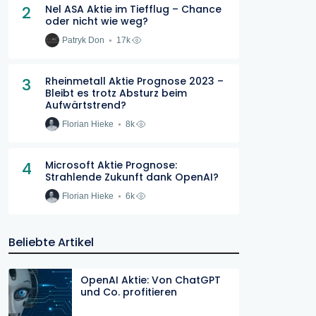
2
Nel ASA Aktie im Tiefflug – Chance
oder nicht wie weg?
Patryk Don
17k
3
Rheinmetall Aktie Prognose 2023 –
Bleibt es trotz Absturz beim
Aufwärtstrend?
Florian Hieke
8k
4
Microsoft Aktie Prognose:
Strahlende Zukunft dank OpenAI?
Florian Hieke
6k
Beliebte Artikel
OpenAI Aktie: Von ChatGPT
und Co. profitieren