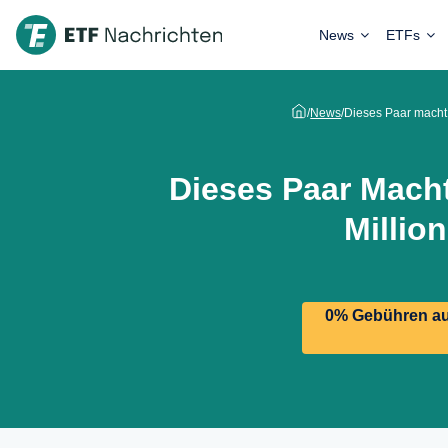
News
ETFs
/
News
/
Dieses Paar macht
Dieses Paar Mach
Millio
0% Gebühren auf