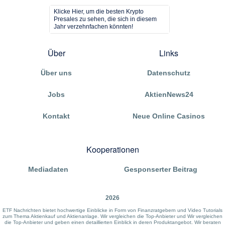
Klicke Hier, um die besten Krypto
Presales zu sehen, die sich in diesem
Jahr verzehnfachen könnten!
Über
Links
Über uns
Datenschutz
Jobs
AktienNews24
Kontakt
Neue Online Casinos
Kooperationen
Mediadaten
Gesponserter Beitrag
2026
ETF Nachrichten bietet hochwertige Einblicke in Form von Finanzratgebern und Video Tutorials
zum Thema Aktienkauf und Aktienanlage. Wir vergleichen die Top-Anbieter und Wir vergleichen
die Top-Anbieter und geben einen detaillierten Einblick in deren Produktangebot. Wir beraten