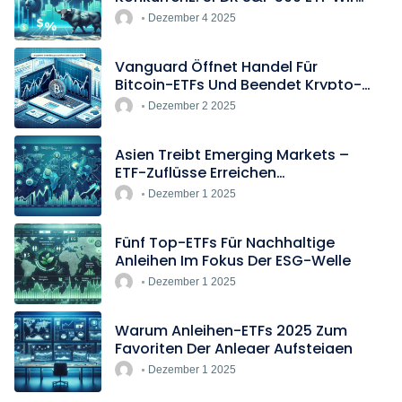
Europas Günstigster Indextracker
Dezember 4 2025
Vanguard Öffnet Handel Für
Bitcoin-ETFs Und Beendet Krypto-
Blockade
Dezember 2 2025
Asien Treibt Emerging Markets –
ETF-Zuflüsse Erreichen
Rekordtempo
Dezember 1 2025
Fünf Top-ETFs Für Nachhaltige
Anleihen Im Fokus Der ESG-Welle
Dezember 1 2025
Warum Anleihen-ETFs 2025 Zum
Favoriten Der Anleger Aufsteigen
Dezember 1 2025