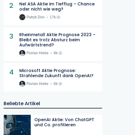
2
Nel ASA Aktie im Tiefflug – Chance
oder nicht wie weg?
Patryk Don
17k
3
Rheinmetall Aktie Prognose 2023 –
Bleibt es trotz Absturz beim
Aufwärtstrend?
Florian Hieke
8k
4
Microsoft Aktie Prognose:
Strahlende Zukunft dank OpenAI?
Florian Hieke
6k
Beliebte Artikel
OpenAI Aktie: Von ChatGPT
und Co. profitieren