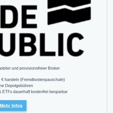
iler und provisions­freier Broker
 1 € handeln (Fremdkostenpauschale)
ine Depotgebühren
& ETFs dauerhaft kostenfrei besparbar
Mehr Infos