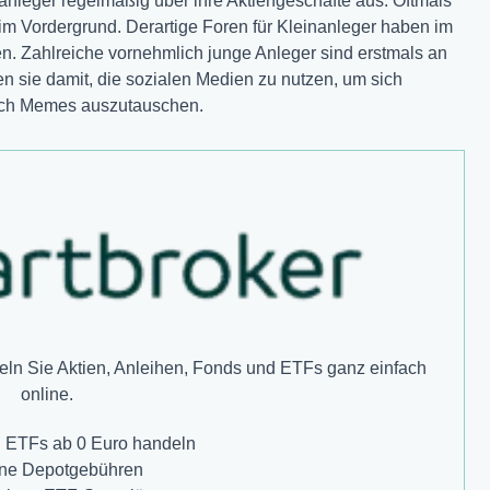
anleger regelmäßig über ihre Aktiengeschäfte aus. Oftmals
im Vordergrund. Derartige Foren für Kleinanleger haben im
n. Zahlreiche vornehmlich junge Anleger sind erstmals an
en sie damit, die sozialen Medien zu nutzen, um sich
uch Memes auszutauschen.
ln Sie Aktien, Anleihen, Fonds und ETFs ganz einfach
online.
d ETFs ab 0 Euro handeln
ine Depotgebühren