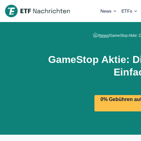
News
ETFs
/
News
/
GameStop Aktie: Di
GameStop Aktie: Di
Einfa
0% Gebühren auf 