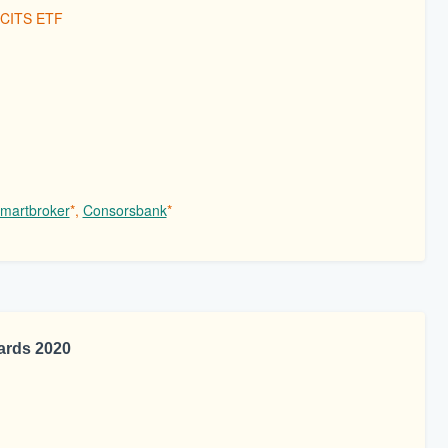
UCITS ETF
martbroker
*,
Consorsbank
*
ards 2020