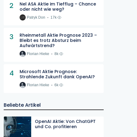
2
Nel ASA Aktie im Tiefflug – Chance
oder nicht wie weg?
Patryk Don
17k
3
Rheinmetall Aktie Prognose 2023 –
Bleibt es trotz Absturz beim
Aufwärtstrend?
Florian Hieke
8k
4
Microsoft Aktie Prognose:
Strahlende Zukunft dank OpenAI?
Florian Hieke
6k
Beliebte Artikel
OpenAI Aktie: Von ChatGPT
und Co. profitieren