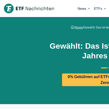
News
ETFs
/
News
/
Gewählt: Das ist d
Gewählt: Das Is
Jahres
0% Gebühren auf ETFs
Zero