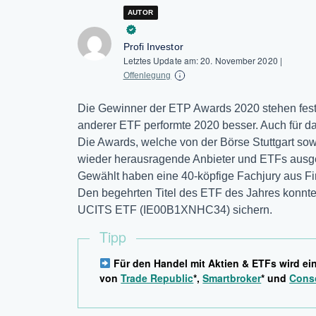
AUTOR
Profi Investor
Letztes Update am:
20. November 2020
|
Offenlegung
Die Gewinner der ETP Awards 2020 stehen fest
anderer ETF performte 2020 besser. Auch für d
Die Awards, welche von der Börse Stuttgart so
wieder herausragende Anbieter und ETFs ausgeze
Gewählt haben eine 40-köpfige Fachjury aus Fi
Den begehrten Titel des ETF des Jahres konnte
UCITS ETF (IE00B1XNHC34) sichern.
Tipp
Für den Handel mit Aktien & ETFs wird ei
von
Trade Republic
*,
Smartbroker
* und
Cons