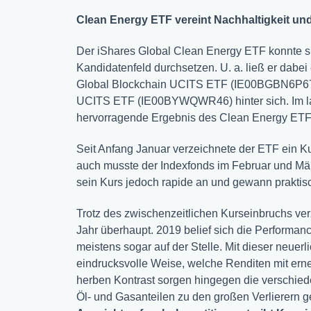
Clean Energy ETF vereint Nachhaltigkeit un
Der iShares Global Clean Energy ETF konnte 
Kandidatenfeld durchsetzen. U. a. ließ er dabe
Global Blockchain UCITS ETF (IE00BGBN6P67)
UCITS ETF (IE00BYWQWR46) hinter sich. Im lau
hervorragende Ergebnis des Clean Energy ETF
Seit Anfang Januar verzeichnete der ETF ein K
auch musste der Indexfonds im Februar und Mär
sein Kurs jedoch rapide an und gewann praktis
Trotz des zwischenzeitlichen Kurseinbruchs ve
Jahr überhaupt. 2019 belief sich die Performanc
meistens sogar auf der Stelle. Mit dieser neuerl
eindrucksvolle Weise, welche Renditen mit ern
herben Kontrast sorgen hingegen die verschiede
Öl- und Gasanteilen zu den großen Verlierern g