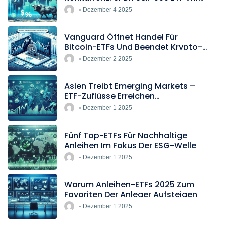
Europas Günstigster Indextracker
Dezember 4 2025
Vanguard Öffnet Handel Für
Bitcoin-ETFs Und Beendet Krypto-
Blockade
Dezember 2 2025
Asien Treibt Emerging Markets –
ETF-Zuflüsse Erreichen
Rekordtempo
Dezember 1 2025
Fünf Top-ETFs Für Nachhaltige
Anleihen Im Fokus Der ESG-Welle
Dezember 1 2025
Warum Anleihen-ETFs 2025 Zum
Favoriten Der Anleger Aufsteigen
Dezember 1 2025