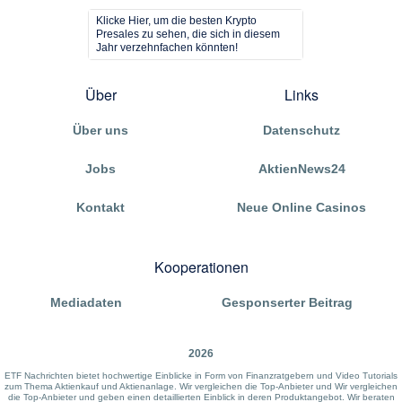
Klicke Hier, um die besten Krypto
Presales zu sehen, die sich in diesem
Jahr verzehnfachen könnten!
Über
Links
Über uns
Datenschutz
Jobs
AktienNews24
Kontakt
Neue Online Casinos
Kooperationen
Mediadaten
Gesponserter Beitrag
2026
ETF Nachrichten bietet hochwertige Einblicke in Form von Finanzratgebern und Video Tutorials
zum Thema Aktienkauf und Aktienanlage. Wir vergleichen die Top-Anbieter und Wir vergleichen
die Top-Anbieter und geben einen detaillierten Einblick in deren Produktangebot. Wir beraten