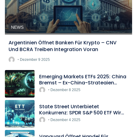
NEWS
Argentinien Öffnet Banken Für Krypto – CNV
Und BCRA Treiben Integration Voran
Dezember 9 2025
Emerging Markets ETFs 2025: China
Bremst – Ex-China-Strategien
Boomen
Dezember 8 2025
State Street Unterbietet
Konkurrenz: SPDR S&P 500 ETF Wird
Europas Günstigster Indextracker
Dezember 4 2025
Vanguard Öffnet Handel Für