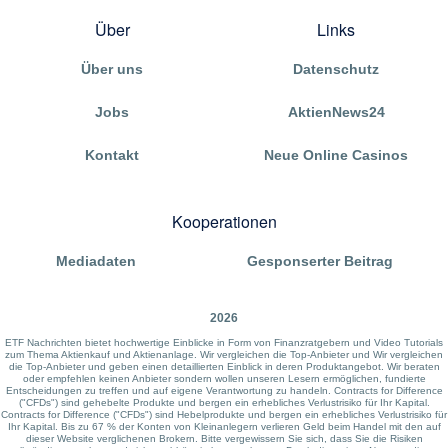
Über
Links
Über uns
Datenschutz
Jobs
AktienNews24
Kontakt
Neue Online Casinos
Kooperationen
Mediadaten
Gesponserter Beitrag
2026
ETF Nachrichten bietet hochwertige Einblicke in Form von Finanzratgebern und Video Tutorials
zum Thema Aktienkauf und Aktienanlage. Wir vergleichen die Top-Anbieter und Wir vergleichen
die Top-Anbieter und geben einen detaillierten Einblick in deren Produktangebot. Wir beraten
oder empfehlen keinen Anbieter sondern wollen unseren Lesern ermöglichen, fundierte
Entscheidungen zu treffen und auf eigene Verantwortung zu handeln. Contracts for Difference
("CFDs") sind gehebelte Produkte und bergen ein erhebliches Verlustrisiko für Ihr Kapital.
Contracts for Difference ("CFDs") sind Hebelprodukte und bergen ein erhebliches Verlustrisiko für
Ihr Kapital. Bis zu 67 % der Konten von Kleinanlegern verlieren Geld beim Handel mit den auf
dieser Website verglichenen Brokern. Bitte vergewissern Sie sich, dass Sie die Risiken