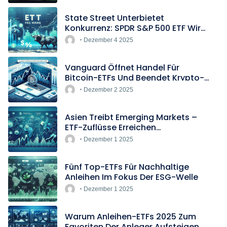
State Street Unterbietet
Konkurrenz: SPDR S&P 500 ETF Wird
Europas Günstigster Indextracker
Dezember 4 2025
Vanguard Öffnet Handel Für
Bitcoin-ETFs Und Beendet Krypto-
Blockade
Dezember 2 2025
Asien Treibt Emerging Markets –
ETF-Zuflüsse Erreichen
Rekordtempo
Dezember 1 2025
Fünf Top-ETFs Für Nachhaltige
Anleihen Im Fokus Der ESG-Welle
Dezember 1 2025
Warum Anleihen-ETFs 2025 Zum
Favoriten Der Anleger Aufsteigen