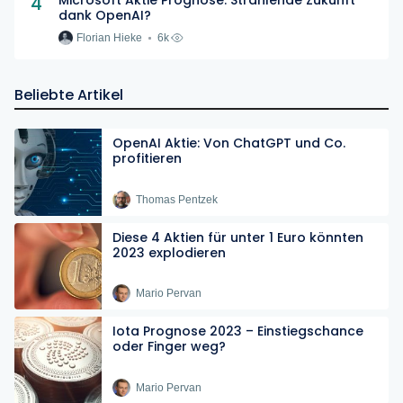
4
Microsoft Aktie Prognose: Strahlende Zukunft
dank OpenAI?
Florian Hieke
6k
Beliebte Artikel
OpenAI Aktie: Von ChatGPT und Co.
profitieren
Thomas Pentzek
Diese 4 Aktien für unter 1 Euro könnten
2023 explodieren
Mario Pervan
Iota Prognose 2023 – Einstiegschance
oder Finger weg?
Mario Pervan