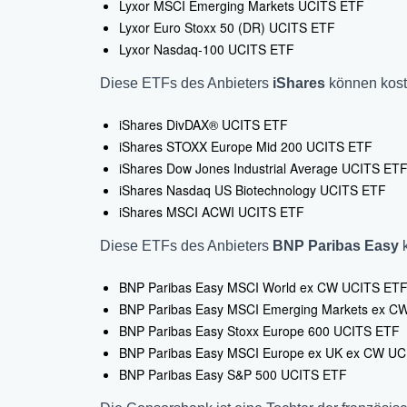
Lyxor MSCI Emerging Markets UCITS ETF
Lyxor Euro Stoxx 50 (DR) UCITS ETF
Lyxor Nasdaq-100 UCITS ETF
Diese ETFs des Anbieters
iShares
können kost
iShares DivDAX® UCITS ETF
iShares STOXX Europe Mid 200 UCITS ETF
iShares Dow Jones Industrial Average UCITS ET
iShares Nasdaq US Biotechnology UCITS ETF
iShares MSCI ACWI UCITS ETF
Diese ETFs des Anbieters
BNP Paribas Easy
k
BNP Paribas Easy MSCI World ex CW UCITS ET
BNP Paribas Easy MSCI Emerging Markets ex C
BNP Paribas Easy Stoxx Europe 600 UCITS ETF
BNP Paribas Easy MSCI Europe ex UK ex CW UC
BNP Paribas Easy S&P 500 UCITS ETF