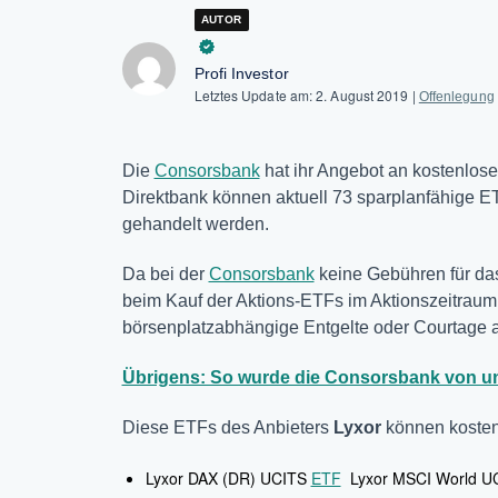
AUTOR
Profi Investor
Letztes Update am:
2. August 2019
|
Offenlegung
Die
Consorsbank
hat ihr Angebot an kostenlose
Direktbank können aktuell 73 sparplanfähige E
gehandelt werden.
Da bei der
Consorsbank
keine Gebühren für da
beim Kauf der Aktions-ETFs im Aktionszeitrau
börsenplatzabhängige Entgelte oder Courtage a
Übrigens: So wurde die Consorsbank von un
Diese ETFs des Anbieters
Lyxor
können kosten
Lyxor DAX (DR) UCITS
ETF
Lyxor MSCI World U