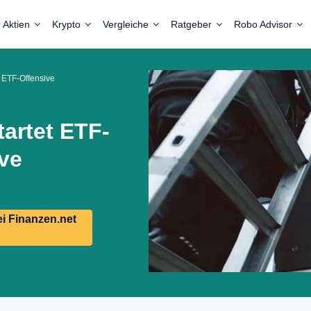
Aktien
Krypto
Vergleiche
Ratgeber
Robo Advisor
 ETF-Offensive
artet ETF-
ve
i Finanzen.net