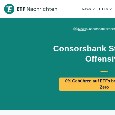
News
ETFs
/
News
/
Consorsbank startet
Consorsbank St
Offensi
0% Gebühren auf ETFs be
Zero