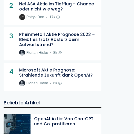
2
Nel ASA Aktie im Tiefflug – Chance
oder nicht wie weg?
Patryk Don
17k
3
Rheinmetall Aktie Prognose 2023 –
Bleibt es trotz Absturz beim
Aufwärtstrend?
Florian Hieke
8k
4
Microsoft Aktie Prognose:
Strahlende Zukunft dank OpenAI?
Florian Hieke
6k
Beliebte Artikel
OpenAI Aktie: Von ChatGPT
und Co. profitieren