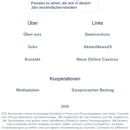
Presales zu sehen, die sich in diesem
Jahr verzehnfachen könnten!
Über
Links
Über uns
Datenschutz
Jobs
AktienNews24
Kontakt
Neue Online Casinos
Kooperationen
Mediadaten
Gesponserter Beitrag
2026
ETF Nachrichten bietet hochwertige Einblicke in Form von Finanzratgebern und Video Tutorials
zum Thema Aktienkauf und Aktienanlage. Wir vergleichen die Top-Anbieter und Wir vergleichen
die Top-Anbieter und geben einen detaillierten Einblick in deren Produktangebot. Wir beraten
oder empfehlen keinen Anbieter sondern wollen unseren Lesern ermöglichen, fundierte
Entscheidungen zu treffen und auf eigene Verantwortung zu handeln. Contracts for Difference