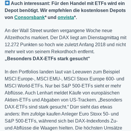
Auch interessant: Für den Handel mit ETFs wird ein
Depot benötigt. Wir empfehlen die kostenlosen Depots
von
Consorsbank
* und
onvista
*.
An der Wall Street wurden vergangene Woche neue
Allzeithochs markiert. Der DAX liegt am Dienstagmittag mit
12.272 Punkten so hoch wie zuletzt Anfang 2018 und nicht
mehr weit von seinem Rekordhoch entfernt.
„Besonders DAX-ETFs stark gesucht“
In den Portfolios landen laut van Leeuwen zum Beispiel
MSCI Europe-, MSCI EMU-, MSCI Stoxx Europe 600- und
MSCI World-ETFs. Nur bei S&P 500-ETFs sieht er mehr
Abflüsse. Auch Lenhart meldet Käufe von europäischen
Aktien-ETFs und Abgaben von US-Trackern. „Besonders
DAX-ETFs sind stark gesucht.“ Dürr sieht das etwas
anders: Ihm zufolge kaufen Anleger Euro Stoxx 50- und
S&P 500-ETFs, während sich bei DAX-Indexfonds Zu-
und Abflüsse die Waagen hielten. Die höchsten Umsätze