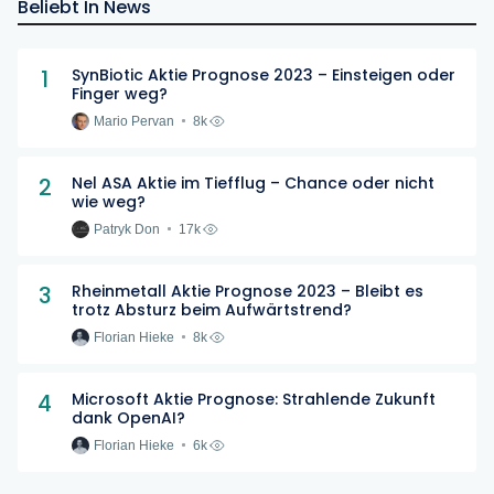
Beliebt In News
1
SynBiotic Aktie Prognose 2023 – Einsteigen oder
Finger weg?
Mario Pervan
8k
2
Nel ASA Aktie im Tiefflug – Chance oder nicht
wie weg?
Patryk Don
17k
3
Rheinmetall Aktie Prognose 2023 – Bleibt es
trotz Absturz beim Aufwärtstrend?
Florian Hieke
8k
4
Microsoft Aktie Prognose: Strahlende Zukunft
dank OpenAI?
Florian Hieke
6k