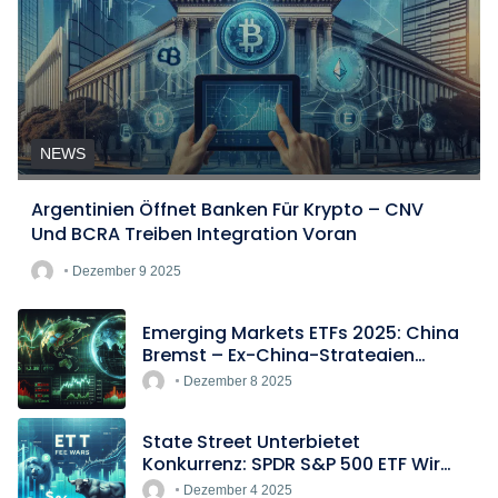
NEWS
Argentinien Öffnet Banken Für Krypto – CNV
Und BCRA Treiben Integration Voran
Dezember 9 2025
Emerging Markets ETFs 2025: China
Bremst – Ex-China-Strategien
Boomen
Dezember 8 2025
State Street Unterbietet
Konkurrenz: SPDR S&P 500 ETF Wird
Europas Günstigster Indextracker
Dezember 4 2025