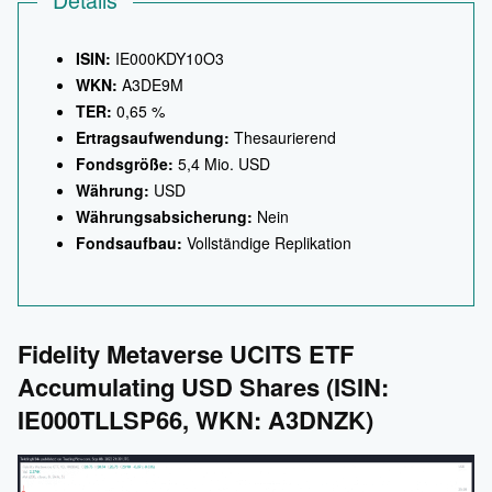
ISIN:
IE000KDY10O3
WKN:
A3DE9M
TER:
0,65 %
Ertragsaufwendung:
Thesaurierend
Fondsgröße:
5,4 Mio. USD
Währung:
USD
Währungsabsicherung:
Nein
Fondsaufbau:
Vollständige Replikation
Fidelity Metaverse UCITS ETF
Accumulating USD Shares (ISIN:
IE000TLLSP66, WKN: A3DNZK)