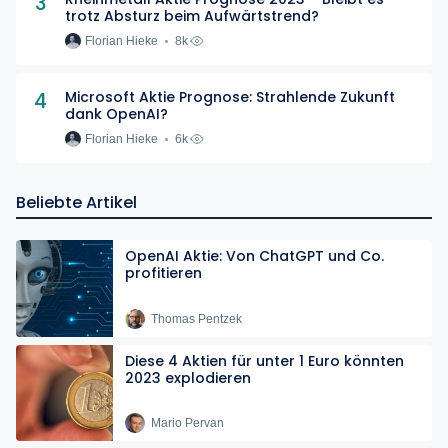
3
trotz Absturz beim Aufwärtstrend?
Florian Hieke
8k
4
Microsoft Aktie Prognose: Strahlende Zukunft
dank OpenAI?
Florian Hieke
6k
Beliebte Artikel
OpenAI Aktie: Von ChatGPT und Co.
profitieren
Thomas Pentzek
Diese 4 Aktien für unter 1 Euro könnten
2023 explodieren
Mario Pervan