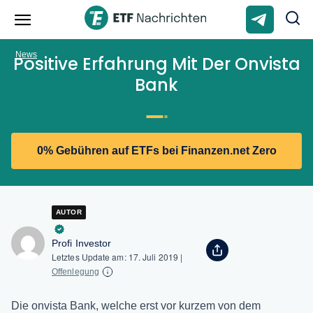
News
Positive Erfahrung Mit Der Onvista
Bank
0% Gebühren auf ETFs bei Finanzen.net Zero
AUTOR
Profi Investor
Letztes Update am:
17. Juli 2019
|
Offenlegung
Die onvista Bank, welche erst vor kurzem von dem