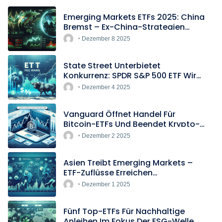
Emerging Markets ETFs 2025: China
Bremst – Ex-China-Strategien
Boomen
Dezember 8 2025
State Street Unterbietet
Konkurrenz: SPDR S&P 500 ETF Wird
Europas Günstigster Indextracker
Dezember 4 2025
Vanguard Öffnet Handel Für
Bitcoin-ETFs Und Beendet Krypto-
Blockade
Dezember 2 2025
Asien Treibt Emerging Markets –
ETF-Zuflüsse Erreichen
Rekordtempo
Dezember 1 2025
Fünf Top-ETFs Für Nachhaltige
Anleihen Im Fokus Der ESG-Welle