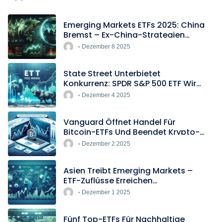
Emerging Markets ETFs 2025: China
Bremst – Ex-China-Strategien
Boomen
Dezember 8 2025
State Street Unterbietet
Konkurrenz: SPDR S&P 500 ETF Wird
Europas Günstigster Indextracker
Dezember 4 2025
Vanguard Öffnet Handel Für
Bitcoin-ETFs Und Beendet Krypto-
Blockade
Dezember 2 2025
Asien Treibt Emerging Markets –
ETF-Zuflüsse Erreichen
Rekordtempo
Dezember 1 2025
Fünf Top-ETFs Für Nachhaltige