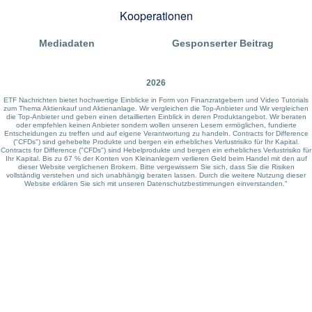
Kooperationen
Mediadaten
Gesponserter Beitrag
2026
ETF Nachrichten bietet hochwertige Einblicke in Form von Finanzratgebern und Video Tutorials
zum Thema Aktienkauf und Aktienanlage. Wir vergleichen die Top-Anbieter und Wir vergleichen
die Top-Anbieter und geben einen detaillierten Einblick in deren Produktangebot. Wir beraten
oder empfehlen keinen Anbieter sondern wollen unseren Lesern ermöglichen, fundierte
Entscheidungen zu treffen und auf eigene Verantwortung zu handeln. Contracts for Difference
("CFDs") sind gehebelte Produkte und bergen ein erhebliches Verlustrisiko für Ihr Kapital.
Contracts for Difference ("CFDs") sind Hebelprodukte und bergen ein erhebliches Verlustrisiko für
Ihr Kapital. Bis zu 67 % der Konten von Kleinanlegern verlieren Geld beim Handel mit den auf
dieser Website verglichenen Brokern. Bitte vergewissern Sie sich, dass Sie die Risiken
vollständig verstehen und sich unabhängig beraten lassen. Durch die weitere Nutzung dieser
Website erklären Sie sich mit unseren Datenschutzbestimmungen einverstanden."