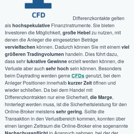
Differenzkontakte gelten
als
hochspekulative
Finanzinstrumente. Sie bieten
Investoren die Möglichkeit,
große Hebel
zu nutzen, mit
denen die Anleger die eingesetzten Beträge
vervielfachen
können. Dadurch können Sie mit einem
viel
größeren Tradingvolumen
handeln. Dies führt dazu,
dass sehr
lukrative Gewinne
erzielt werden können, die
Verluste aber auch
sehr hoch
sein können. Besonders
beim Daytrading werden gerne
CFDs
genutzt, bei dem
Anleger Positionen innerhalb
kurzer Zeit
öffnen und
wieder schließen. Da bei dem Handel mit
Differenzkontrakten nur eine Sicherheit,
die Marge
,
hinterlegt werden muss, ist die Sicherheitsleistung für den
Online-Broker meistens
sehr gering
. Sollte die
Transaktion in den Verlustbereich kommen, konnten über
einen langen Zeitraum die Online-Broker eine sogenannte
Nachschusspflicht
in Anspruch nehmen, bei der der