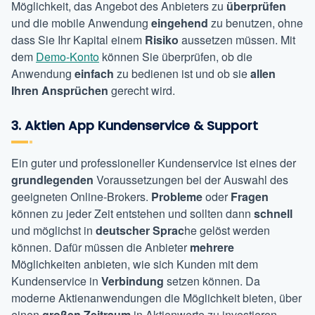
Möglichkeit, das Angebot des Anbieters zu
überprüfen
und die mobile Anwendung
eingehend
zu benutzen, ohne
dass Sie Ihr Kapital einem
Risiko
aussetzen müssen. Mit
dem
Demo-Konto
können Sie überprüfen, ob die
Anwendung
einfach
zu bedienen ist und ob sie
allen
Ihren Ansprüchen
gerecht wird.
3. Aktien App Kundenservice & Support
Ein guter und professioneller Kundenservice ist eines der
grundlegenden
Voraussetzungen bei der Auswahl des
geeigneten Online-Brokers.
Probleme
oder
Fragen
können zu jeder Zeit entstehen und sollten dann
schnell
und möglichst in
deutscher Sprac
he gelöst werden
können. Dafür müssen die Anbieter
mehrere
Möglichkeiten anbieten, wie sich Kunden mit dem
Kundenservice in
Verbindung
setzen können. Da
moderne Aktienanwendungen die Möglichkeit bieten, über
einen
großen Zeitraum
in Aktienwerte zu investieren,