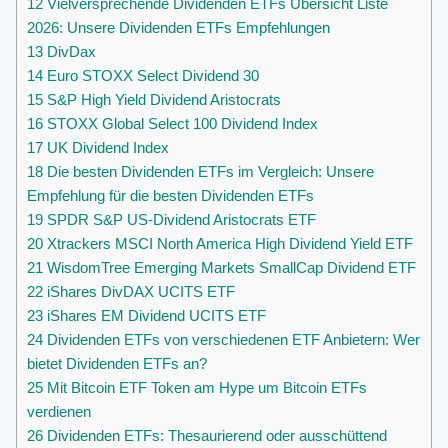
12
Vielversprechende Dividenden ETFs Übersicht Liste
2026: Unsere Dividenden ETFs Empfehlungen
13
DivDax
14
Euro STOXX Select Dividend 30
15
S&P High Yield Dividend Aristocrats
16
STOXX Global Select 100 Dividend Index
17
UK Dividend Index
18
Die besten Dividenden ETFs im Vergleich: Unsere
Empfehlung für die besten Dividenden ETFs
19
SPDR S&P US-Dividend Aristocrats ETF
20
Xtrackers MSCI North America High Dividend Yield ETF
21
WisdomTree Emerging Markets SmallCap Dividend ETF
22
iShares DivDAX UCITS ETF
23
iShares EM Dividend UCITS ETF
24
Dividenden ETFs von verschiedenen ETF Anbietern: Wer
bietet Dividenden ETFs an?
25
Mit Bitcoin ETF Token am Hype um Bitcoin ETFs
verdienen
26
Dividenden ETFs: Thesaurierend oder ausschüttend