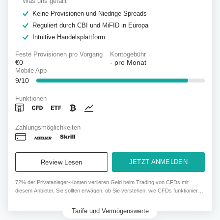
Was uns gefällt
Keine Provisionen und Niedrige Spreads
Reguliert durch CBI und MiFID in Europa
Intuitive Handelsplattform
Feste Provisionen pro Vorgang
Kontogebühr
€0
-
pro Monat
Mobile App
9/10
Funktionen
Zahlungsmöglichkeiten
JETZT ANMELDEN
Review Lesen
72% der Privatanleger-Konten verlieren Geld beim Trading von CFDs mit
diesem Anbieter. Sie sollten erwägen, ob Sie verstehen, wie CFDs funktionieren
und ob Sie sich das hohe Risiko leisten können, ihr Geld zu verlieren.
Tarife und Vermögenswerte