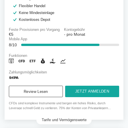
Flexibler Handel
Keine Mindesteinlage
Kostenloses Depot
Feste Provisionen pro Vorgang
Kontogebühr
€5
-
pro Monat
Mobile App
8/10
Funktionen
Zahlungsmöglichkeiten
JETZT ANMELDEN
Review Lesen
CFDs sind komplexe Instrumente und bergen ein hohes Risiko, durch
Leverage schnell Geld zu verlieren. 75% der Konten von Privatanlegern
verlieren Geld, wenn sie CFDs von diesem Anbieter handeln.
Tarife und Vermögenswerte