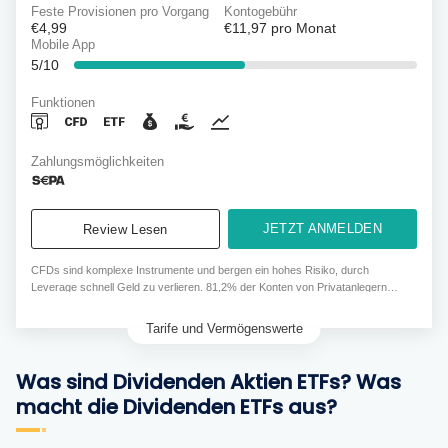
Feste Provisionen pro Vorgang
Kontogebühr
€4,99
€11,97
pro Monat
Mobile App
5/10
Funktionen
Zahlungsmöglichkeiten
JETZT ANMELDEN
Review Lesen
CFDs sind komplexe Instrumente und bergen ein hohes Risiko, durch
Leverage schnell Geld zu verlieren. 81,2% der Konten von Privatanlegern
verlieren Geld, wenn sie CFDs von diesem Anbieter handeln.
Tarife und Vermögenswerte
Was sind Dividenden Aktien ETFs? Was
macht die Dividenden ETFs aus?