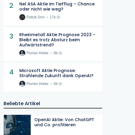
2
Nel ASA Aktie im Tiefflug – Chance
oder nicht wie weg?
Patryk Don
17k
3
Rheinmetall Aktie Prognose 2023 –
Bleibt es trotz Absturz beim
Aufwärtstrend?
Florian Hieke
8k
4
Microsoft Aktie Prognose:
Strahlende Zukunft dank OpenAI?
Florian Hieke
6k
Beliebte Artikel
OpenAI Aktie: Von ChatGPT
und Co. profitieren