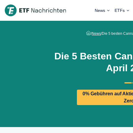
News
ETFs
/
News
/
Die 5 besten Canna
Die 5 Besten Can
April
0% Gebühren auf Aktie
Zer