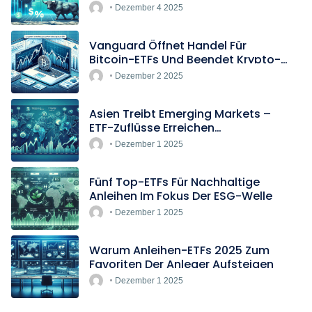
Europas Günstigster Indextracker
Dezember 4 2025
Vanguard Öffnet Handel Für
Bitcoin-ETFs Und Beendet Krypto-
Blockade
Dezember 2 2025
Asien Treibt Emerging Markets –
ETF-Zuflüsse Erreichen
Rekordtempo
Dezember 1 2025
Fünf Top-ETFs Für Nachhaltige
Anleihen Im Fokus Der ESG-Welle
Dezember 1 2025
Warum Anleihen-ETFs 2025 Zum
Favoriten Der Anleger Aufsteigen
Dezember 1 2025