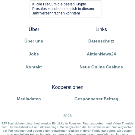
Klicke Hier, um die besten Krypto
Presales zu sehen, die sich in diesem
Jahr verzehnfachen könnten!
Über
Links
Über uns
Datenschutz
Jobs
AktienNews24
Kontakt
Neue Online Casinos
Kooperationen
Mediadaten
Gesponserter Beitrag
2026
ETF Nachrichten bietet hochwertige Einblicke in Form von Finanzratgebern und Video Tutorials
zum Thema Aktienkauf und Aktienanlage. Wir vergleichen die Top-Anbieter und Wir vergleichen
die Top-Anbieter und geben einen detaillierten Einblick in deren Produktangebot. Wir beraten
oder empfehlen keinen Anbieter sondern wollen unseren Lesern ermöglichen, fundierte