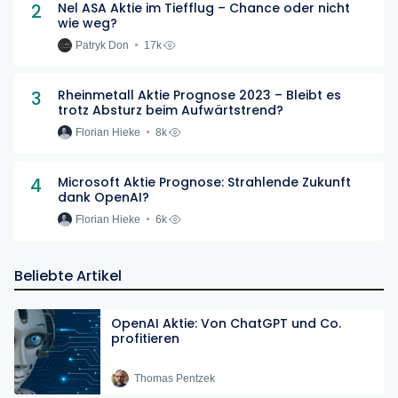
2
Nel ASA Aktie im Tiefflug – Chance oder nicht
wie weg?
Patryk Don
17k
3
Rheinmetall Aktie Prognose 2023 – Bleibt es
trotz Absturz beim Aufwärtstrend?
Florian Hieke
8k
4
Microsoft Aktie Prognose: Strahlende Zukunft
dank OpenAI?
Florian Hieke
6k
Beliebte Artikel
OpenAI Aktie: Von ChatGPT und Co.
profitieren
Thomas Pentzek