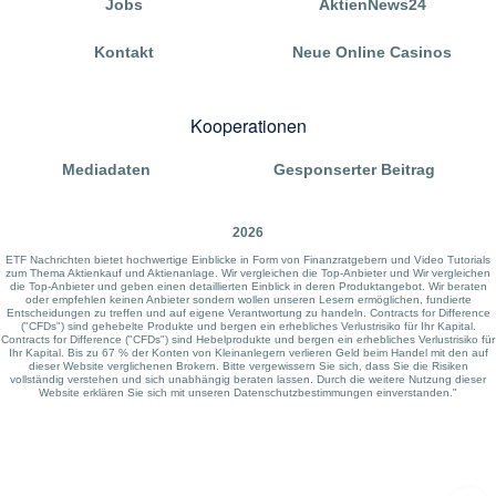
Jobs
AktienNews24
Kontakt
Neue Online Casinos
Kooperationen
Mediadaten
Gesponserter Beitrag
2026
ETF Nachrichten bietet hochwertige Einblicke in Form von Finanzratgebern und Video Tutorials
zum Thema Aktienkauf und Aktienanlage. Wir vergleichen die Top-Anbieter und Wir vergleichen
die Top-Anbieter und geben einen detaillierten Einblick in deren Produktangebot. Wir beraten
oder empfehlen keinen Anbieter sondern wollen unseren Lesern ermöglichen, fundierte
Entscheidungen zu treffen und auf eigene Verantwortung zu handeln. Contracts for Difference
("CFDs") sind gehebelte Produkte und bergen ein erhebliches Verlustrisiko für Ihr Kapital.
Contracts for Difference ("CFDs") sind Hebelprodukte und bergen ein erhebliches Verlustrisiko für
Ihr Kapital. Bis zu 67 % der Konten von Kleinanlegern verlieren Geld beim Handel mit den auf
dieser Website verglichenen Brokern. Bitte vergewissern Sie sich, dass Sie die Risiken
vollständig verstehen und sich unabhängig beraten lassen. Durch die weitere Nutzung dieser
Website erklären Sie sich mit unseren Datenschutzbestimmungen einverstanden."