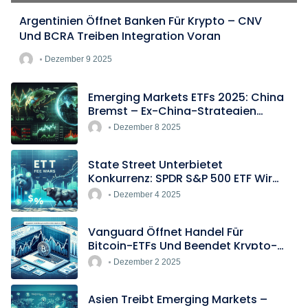
Argentinien Öffnet Banken Für Krypto – CNV
Und BCRA Treiben Integration Voran
Dezember 9 2025
Emerging Markets ETFs 2025: China
Bremst – Ex-China-Strategien
Boomen
Dezember 8 2025
State Street Unterbietet
Konkurrenz: SPDR S&P 500 ETF Wird
Europas Günstigster Indextracker
Dezember 4 2025
Vanguard Öffnet Handel Für
Bitcoin-ETFs Und Beendet Krypto-
Blockade
Dezember 2 2025
Asien Treibt Emerging Markets –