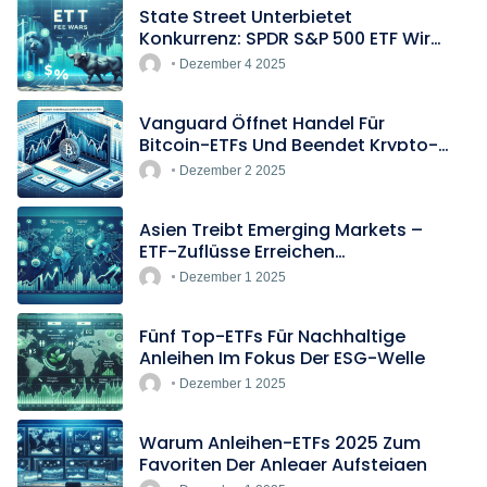
State Street Unterbietet
Konkurrenz: SPDR S&P 500 ETF Wird
Europas Günstigster Indextracker
Dezember 4 2025
Vanguard Öffnet Handel Für
Bitcoin-ETFs Und Beendet Krypto-
Blockade
Dezember 2 2025
Asien Treibt Emerging Markets –
ETF-Zuflüsse Erreichen
Rekordtempo
Dezember 1 2025
Fünf Top-ETFs Für Nachhaltige
Anleihen Im Fokus Der ESG-Welle
Dezember 1 2025
Warum Anleihen-ETFs 2025 Zum
Favoriten Der Anleger Aufsteigen