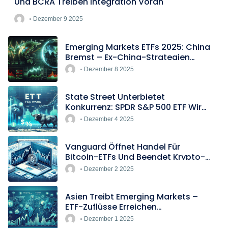
Und BCRA Treiben Integration Voran
Dezember 9 2025
Emerging Markets ETFs 2025: China
Bremst – Ex-China-Strategien
Boomen
Dezember 8 2025
State Street Unterbietet
Konkurrenz: SPDR S&P 500 ETF Wird
Europas Günstigster Indextracker
Dezember 4 2025
Vanguard Öffnet Handel Für
Bitcoin-ETFs Und Beendet Krypto-
Blockade
Dezember 2 2025
Asien Treibt Emerging Markets –
ETF-Zuflüsse Erreichen
Rekordtempo
Dezember 1 2025