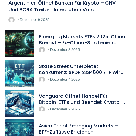
Argentinien Öffnet Banken Für Krypto – CNV
Und BCRA Treiben Integration Voran
Dezember 9 2025
Emerging Markets ETFs 2025: China
Bremst – Ex-China-Strategien
Boomen
Dezember 8 2025
State Street Unterbietet
Konkurrenz: SPDR S&P 500 ETF Wird
Europas Günstigster Indextracker
Dezember 4 2025
Vanguard Öffnet Handel Für
Bitcoin-ETFs Und Beendet Krypto-
Blockade
Dezember 2 2025
Asien Treibt Emerging Markets –
ETF-Zuflüsse Erreichen