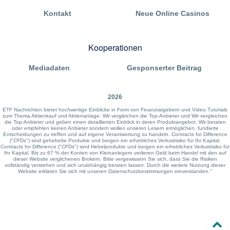
Kontakt
Neue Online Casinos
Kooperationen
Mediadaten
Gesponserter Beitrag
2026
ETF Nachrichten bietet hochwertige Einblicke in Form von Finanzratgebern und Video Tutorials
zum Thema Aktienkauf und Aktienanlage. Wir vergleichen die Top-Anbieter und Wir vergleichen
die Top-Anbieter und geben einen detaillierten Einblick in deren Produktangebot. Wir beraten
oder empfehlen keinen Anbieter sondern wollen unseren Lesern ermöglichen, fundierte
Entscheidungen zu treffen und auf eigene Verantwortung zu handeln. Contracts for Difference
("CFDs") sind gehebelte Produkte und bergen ein erhebliches Verlustrisiko für Ihr Kapital.
Contracts for Difference ("CFDs") sind Hebelprodukte und bergen ein erhebliches Verlustrisiko für
Ihr Kapital. Bis zu 67 % der Konten von Kleinanlegern verlieren Geld beim Handel mit den auf
dieser Website verglichenen Brokern. Bitte vergewissern Sie sich, dass Sie die Risiken
vollständig verstehen und sich unabhängig beraten lassen. Durch die weitere Nutzung dieser
Website erklären Sie sich mit unseren Datenschutzbestimmungen einverstanden."