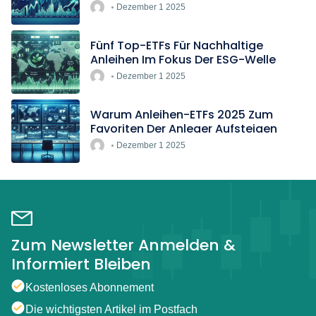
Rekordtempo
Dezember 1 2025
Fünf Top-ETFs Für Nachhaltige
Anleihen Im Fokus Der ESG-Welle
Dezember 1 2025
Warum Anleihen-ETFs 2025 Zum
Favoriten Der Anleger Aufsteigen
Dezember 1 2025
Zum Newsletter Anmelden &
Informiert Bleiben
Kostenloses Abonnement
Die wichtigsten Artikel im Postfach