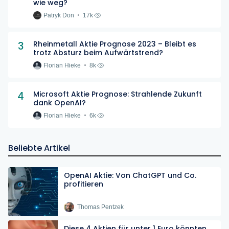
wie weg?
Patryk Don
17k
3
Rheinmetall Aktie Prognose 2023 – Bleibt es
trotz Absturz beim Aufwärtstrend?
Florian Hieke
8k
4
Microsoft Aktie Prognose: Strahlende Zukunft
dank OpenAI?
Florian Hieke
6k
Beliebte Artikel
OpenAI Aktie: Von ChatGPT und Co.
profitieren
Thomas Pentzek
Diese 4 Aktien für unter 1 Euro könnten