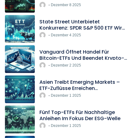
Boomen
Dezember 8 2025
State Street Unterbietet
Konkurrenz: SPDR S&P 500 ETF Wird
Europas Günstigster Indextracker
Dezember 4 2025
Vanguard Öffnet Handel Für
Bitcoin-ETFs Und Beendet Krypto-
Blockade
Dezember 2 2025
Asien Treibt Emerging Markets –
ETF-Zuflüsse Erreichen
Rekordtempo
Dezember 1 2025
Fünf Top-ETFs Für Nachhaltige
Anleihen Im Fokus Der ESG-Welle
Dezember 1 2025