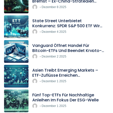
Bremst – Ex-China-Strategien
Boomen
Dezember 8 2025
State Street Unterbietet
Konkurrenz: SPDR S&P 500 ETF Wird
Europas Günstigster Indextracker
Dezember 4 2025
Vanguard Öffnet Handel Für
Bitcoin-ETFs Und Beendet Krypto-
Blockade
Dezember 2 2025
Asien Treibt Emerging Markets –
ETF-Zuflüsse Erreichen
Rekordtempo
Dezember 1 2025
Fünf Top-ETFs Für Nachhaltige
Anleihen Im Fokus Der ESG-Welle
Dezember 1 2025