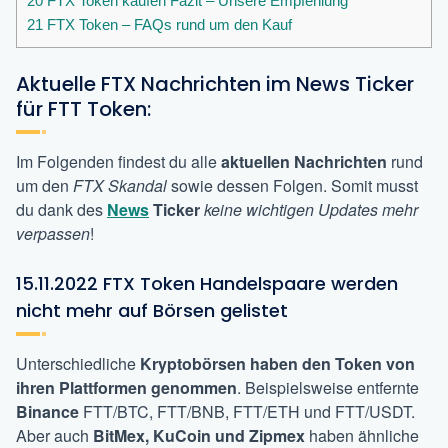
20
FTX Token kaufen Fazit – Unsere Empfehlung
21
FTX Token – FAQs rund um den Kauf
Aktuelle FTX Nachrichten im News Ticker
für FTT Token:
Im Folgenden findest du alle
aktuellen Nachrichten
rund
um den
FTX Skandal
sowie dessen Folgen. Somit musst
du dank des
News
Ticker
keine wichtigen Updates mehr
verpassen
!
15.11.2022 FTX Token Handelspaare werden
nicht mehr auf Börsen gelistet
Unterschiedliche
Kryptobörsen haben den Token von
ihren Plattformen
genommen
. Beispielsweise entfernte
Binance
FTT/BTC, FTT/BNB, FTT/ETH und FTT/USDT.
Aber auch
BitMex, KuCoin und Zipmex
haben ähnliche