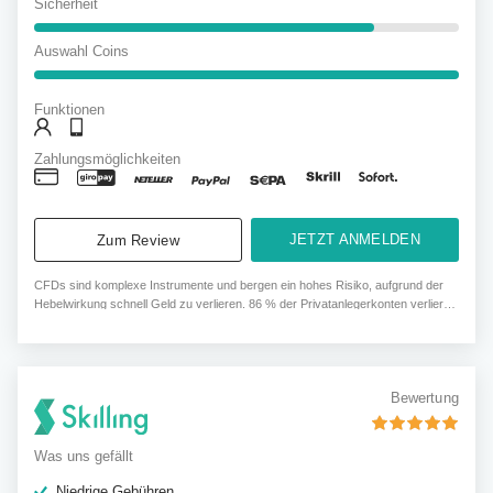
Sicherheit
Auswahl Coins
Funktionen
Zahlungsmöglichkeiten
JETZT ANMELDEN
Zum Review
CFDs sind komplexe Instrumente und bergen ein hohes Risiko, aufgrund der
Hebelwirkung schnell Geld zu verlieren. 86 % der Privatanlegerkonten verlieren
Geld, wenn sie mit diesem Anbieter CFDs handeln. Sie sollten abwägen, ob Sie
verstehen, wie CFDs funktionieren und ob Sie das hohe Risiko eingehen
können, Ihr Geld zu verlieren.
Bewertung
Was uns gefällt
Niedrige Gebühren