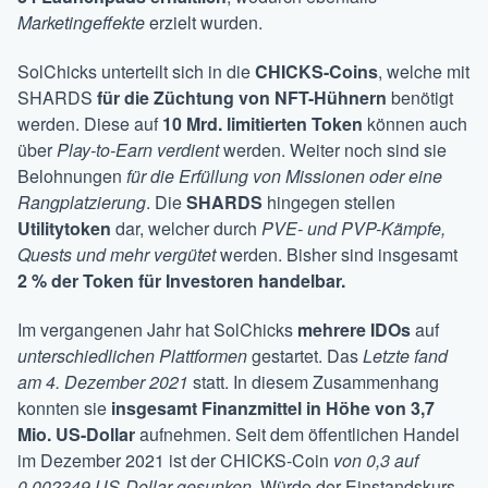
Marketingeffekte
erzielt wurden.
SolChicks unterteilt sich in die
CHICKS-Coins
, welche mit
SHARDS
für die Züchtung von NFT-Hühnern
benötigt
werden. Diese auf
10 Mrd. limitierten Token
können auch
über
Play-to-Earn
verdient
werden. Weiter noch sind sie
Belohnungen
für die Erfüllung von Missionen oder eine
Rangplatzierung
. Die
SHARDS
hingegen stellen
Utilitytoken
dar, welcher durch
PVE- und PVP-Kämpfe,
Quests und mehr vergütet
werden. Bisher sind insgesamt
2 % der Token für Investoren handelbar.
Im vergangenen Jahr hat SolChicks
mehrere IDOs
auf
unterschiedlichen Plattformen
gestartet. Das
Letzte fand
am 4. Dezember 2021
statt. In diesem Zusammenhang
konnten sie
insgesamt Finanzmittel in Höhe von 3,7
Mio. US-Dollar
aufnehmen. Seit dem öffentlichen Handel
im Dezember 2021 ist der CHICKS-Coin
von 0,3 auf
0,002349 US-Dollar gesunken
. Würde der Einstandskurs