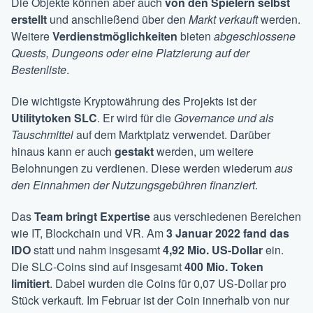
Die Objekte können aber auch
von den Spielern selbst
erstellt
und anschließend über den
Markt verkauft
werden.
Weitere
Verdienstmöglichkeiten
bieten
abgeschlossene
Quests, Dungeons oder eine Platzierung auf der
Bestenliste
.
Die wichtigste Kryptowährung des Projekts ist der
Utilitytoken SLC
. Er wird für die
Governance und als
Tauschmittel
auf dem Marktplatz verwendet. Darüber
hinaus kann er auch
gestakt
werden, um weitere
Belohnungen zu verdienen. Diese werden wiederum
aus
den Einnahmen der Nutzungsgebühren finanziert
.
Das
Team bringt Expertise
aus verschiedenen Bereichen
wie IT, Blockchain und VR. Am
3 Januar 2022 fand das
IDO
statt und nahm insgesamt
4,92 Mio. US-Dollar
ein.
Die SLC-Coins sind auf insgesamt
400 Mio.
Token
limitiert
. Dabei wurden die Coins für 0,07 US-Dollar pro
Stück verkauft. Im Februar ist der Coin innerhalb von nur