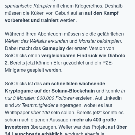
spartanische Kämpfer
mit einem Kriegerethos. Deshalb
müssen die Küken von Geburt auf an
auf den Kampf
vorbereitet und trainiert
werden.
Während ihren Abenteuern müssen sie die gefährlichen
Weiten des Weltalls erkunden
und
Monster bekämpfen
.
Dabei macht das
Gameplay
der ersten Version von
SolChicks einen
vergleichbaren Eindruck wie Diabolo
2
. Bereits jetzt können Eier gezüchtet und ein P2E-
Minigame gespielt werden.
SolChicks ist das
am schnellsten wachsende
Kryptogame auf der Solana-Blockchain
und konnte
in
nur 3 Monaten 600.000 Follower
erzielen. Auf LinkedIn
sind
32 Teammitglieder
eingetragen, wobei es laut
Whitepaper
über 100
sein sollen. Bereits jetzt konnte es
schon nach eigenen Aussagen
mehr als 400
große
Investoren
überzeugen. Weiter war das Projekt
auf über
34 Launchpads erhältlich
, wodurch ebenfalls