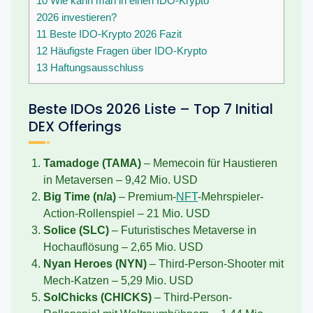
10
Wie kann man in einen IDO-Krypto
2026 investieren?
11
Beste IDO-Krypto 2026 Fazit
12
Häufigste Fragen über IDO-Krypto
13
Haftungsausschluss
Beste IDOs 2026 Liste – Top 7 Initial
DEX Offerings
Tamadoge (TAMA)
– Memecoin für Haustieren
in Metaversen – 9,42 Mio. USD
Big Time (n/a)
– Premium-
NFT
-Mehrspieler-
Action-Rollenspiel – 21 Mio. USD
Solice (SLC)
– Futuristisches Metaverse in
Hochauflösung – 2,65 Mio. USD
Nyan Heroes (NYN)
– Third-Person-Shooter mit
Mech-Katzen – 5,29 Mio. USD
SolChicks (CHICKS)
– Third-Person-