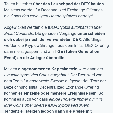
Token hinterher
über das Launchpad der DEX kaufen
.
Meistens werden für Decentralized Exchange Offerings
die
Coins des jeweiligen Handelsplatzes benötigt
.
Abgewickelt werden die IDO-Cryptos
automatisch über
Smart Contracts
. Die genauen Vorgänge
unterscheiden
sich dabei je nach der verwendeten DEX
. Allerdings
werden die Kryptowährungen aus dem Initial-DEX-Offering
dann meist gesperrt und am
TGE (Token Generation
Event) an die Anleger übermittelt
.
Mit den
eingenommenen Kapitalmitteln
wird dann der
Liquiditätspool des Coins aufgebaut
. Der Rest wird von
dem Team für
anderweite Zwecke
aufgewendet. Trotz der
Bezeichnung Initial Decentralized Exchange Offering
können es
einzelne oder mehrere Ereignisse
sein. So
kommt es auch vor, dass
einige Projekte immer nur 1 %
ihrer Coins über diverse IDO-Kryptos veräußern
.
Tendenziell
steigen jedoch dann die Preise mit