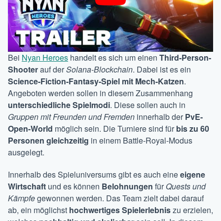
Bei
Nyan Heroes
handelt es sich um einen
Third-Person-
Shooter
auf der
Solana-Blockchain
. Dabei ist es ein
Science-Fiction-Fantasy-Spiel
mit Mech-Katzen
.
Angeboten werden sollen in diesem Zusammenhang
unterschiedliche Spielmodi
. Diese sollen auch in
Gruppen mit Freunden und Fremden
innerhalb der
PvE-
Open-World
möglich sein. Die Turniere sind für
bis zu 60
Personen gleichzeitig
in einem Battle-Royal-Modus
ausgelegt.
Innerhalb des Spieluniversums gibt es auch eine
eigene
Wirtschaft
und es können
Belohnungen
für
Quests und
Kämpfe
gewonnen werden. Das Team zielt dabei darauf
ab, ein möglichst
hochwertiges Spielerlebnis
zu erzielen,