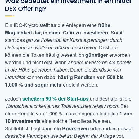
Was bedeutet ein Investment in ein Initial
DEX Offering?
Ein IDO-Krypto stellt für die Anlegern eine
frühe
Möglichkeit dar, in einen Coin zu investieren
. Somit
steht das
ganze Potenzial für Kurssteigerungen durch
Listungen an weiteren Börsen noch bevor
. Deshalb
können die Token häufig wesentlich
günstiger
erworben
werden und nicht erst, wenn
andere Investoren sie bereits
in die Höhe getrieben haben
. Durch die
Zuflüsse von
Liquidität
können dabei
häufig Renditen von 500 bis
1.000 %
und sogar mehr
erreicht werden.
Jedoch
scheitern 90 % der Start-ups
und deshalb ist die
Wahrscheinlichkeit eines Totalverlustes relativ hoch
. Bei
einer Rendite von 1.000 % muss hingegen lediglich
1 von
10 Investments
eine solche Rendite aufweisen.
Schließlich liegt dann ein
Break-even
oder anders gesagt
dasselbe Vermögen wie bei zu Beginn der Anlage
vor.