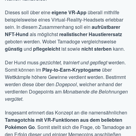
Dieses soll über eine
eigene VR-App
überall mithilfe
beispielsweise eines Virtual-Reality-Headsets erlebbar
sein. In diesem Zusammenhang soll ein
aufrüstbarer
NFT-Hund
als möglichst
realistischer Haustierersatz
geboten werden. Wobei Tamadoge vergleichsweise
günstig
und
pflegeleicht
ist sowie
nicht sterben
kann.
Der Hund muss
gezüchtet, trainiert und gepflegt
werden.
Somit können im
Play-to-Earn-Kryptogame
über
Wettkämpfe höhere Gewinne verdient werden. Bestimmt
werden diese über den
Dogepool
, welcher anhand der
verdienten Dogepoints am
Monatsende die Belohnungen
vergütet
.
Insgesamt erinnert das Konzept an die namensähnlichen
Tamagotchis mit VR-Funktionen
aus dem beliebten
Pokémon Go
. Somit stellt sich die Frage, ob Tamadoge an
den Erfolg dieser und einiger Memecoins anschließen