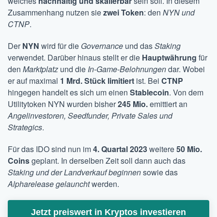
welches
nachhaltig und skalierbar
sein soll. In diesem
Zusammenhang nutzen sie
zwei Token
: den
NYN und
CTNP
.
Der
NYN
wird für die
Governance
und das
Staking
verwendet. Darüber hinaus stellt er die
Hauptwährung
für
den
Marktplatz
und die
In-Game-Belohnungen
dar. Wobei
er auf maximal
1 Mrd. Stück limitiert
ist. Bei
CTNP
hingegen handelt es sich um einen
Stablecoin
. Von dem
Utilitytoken NYN wurden bisher
245 Mio.
emittiert an
Angelinvestoren, Seedfunder, Private Sales und
Strategics
.
Für das IDO sind nun im
4. Quartal 2023
weitere
50 Mio.
Coins
geplant. In derselben Zeit soll dann auch das
Staking und der Landverkauf beginnen
sowie das
Alpharelease gelauncht
werden.
Jetzt preiswert in Kryptos investieren