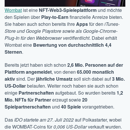
Wombat
ist eine
NFT-Web3-Spieleplattform
und möchte
den Spielen über
Play-to-Earn
finanzielle Anreize bieten.
Sie haben auch schon bereits ihre
Apps
für den
iTunes-
Store und Google Playstore sowie als Google-Chrome-
Plug-In für den Webbrowser veröffentlicht
. Dabei erhält
Wombat eine
Bewertung von durchschnittlich 4,4
Sternen
.
Bereits jetzt haben sich schon
2,6 Mio. Personen auf der
Plattform angemeldet
, von denen
65.000 monatlich
aktiv
sind. Der
jährliche Umsatz
soll sich dabei auf
3 Mio.
US-Dollar
belaufen. Weiter noch haben sie auch schon
einige
Partnerschaften
aufgebaut. So wurden bereits
1,2
Mio. NFTs für Partner
erzeugt sowie
20
Spielpartnerschaften
und
40 Spiele
vorangetrieben.
Das
IDO startete am 27. Juli 2022
auf Polkastarter, wobei
die WOMBAT-Coins für
0,006 US-Dollar
verkauft wurden.