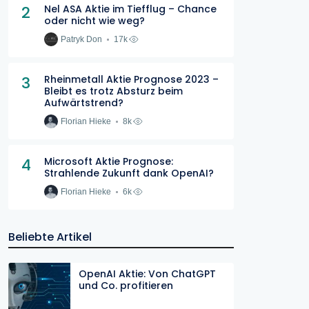
2
Nel ASA Aktie im Tiefflug – Chance
oder nicht wie weg?
Patryk Don
17k
3
Rheinmetall Aktie Prognose 2023 –
Bleibt es trotz Absturz beim
Aufwärtstrend?
Florian Hieke
8k
4
Microsoft Aktie Prognose:
Strahlende Zukunft dank OpenAI?
Florian Hieke
6k
Beliebte Artikel
OpenAI Aktie: Von ChatGPT
und Co. profitieren