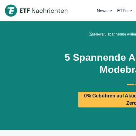
News
ETFs
/
News
/
5 spannende Aktie
5 Spannende A
Modebr
0% Gebühren auf Aktie
Zer