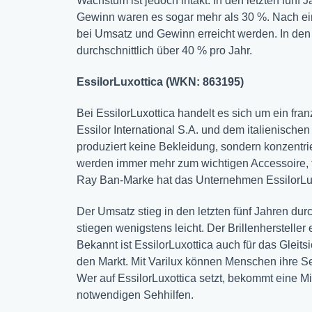
Wachstum ist jedoch intakt. In den letzten fün
Gewinn waren es sogar mehr als 30 %. Nach ei
bei Umsatz und Gewinn erreicht werden. In den 
durchschnittlich über 40 % pro Jahr.
EssilorLuxottica (WKN: 863195)
Bei EssilorLuxottica handelt es sich um ein fr
Essilor International S.A. und dem italienisch
produziert keine Bekleidung, sondern konzentrie
werden immer mehr zum wichtigen Accessoire, f
Ray Ban-Marke hat das Unternehmen EssilorLuxo
Der Umsatz stieg in den letzten fünf Jahren du
stiegen wenigstens leicht. Der Brillenhersteller
Bekannt ist EssilorLuxottica auch für das Gleits
den Markt. Mit Varilux können Menschen ihre Sehk
Wer auf EssilorLuxottica setzt, bekommt eine 
notwendigen Sehhilfen.