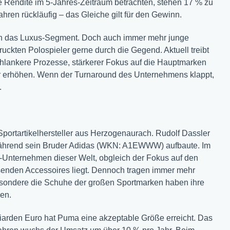
e Rendite im 5-Jahres-Zeitraum betrachten, stehen 17 % zu
hren rückläufig – das Gleiche gilt für den Gewinn.
 an das Luxus-Segment. Doch auch immer mehr junge
uckten Polospieler gerne durch die Gegend. Aktuell treibt
hlankere Prozesse, stärkerer Fokus auf die Hauptmarken
der erhöhen. Wenn der Turnaround des Unternehmens klappt,
.
portartikelhersteller aus Herzogenaurach. Rudolf Dassler
während sein Bruder Adidas (WKN: A1EWWW) aufbaute. Im
Unternehmen dieser Welt, obgleich der Fokus auf den
ssenden Accessoires liegt. Dennoch tragen immer mehr
esondere die Schuhe der großen Sportmarken haben ihre
en.
lliarden Euro hat Puma eine akzeptable Größe erreicht. Das