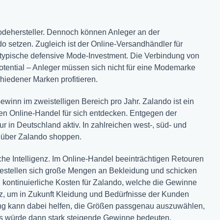
dehersteller. Dennoch können Anleger an der
o setzen. Zugleich ist der Online-Versandhändler für
typische defensive Mode-Investment. Die Verbindung von
otential – Anleger müssen sich nicht für eine Modemarke
iedener Marken profitieren.
ewinn im zweistelligen Bereich pro Jahr. Zalando ist ein
en Online-Handel für sich entdecken. Entgegen der
r in Deutschland aktiv. In zahlreichen west-, süd- und
 über Zalando shoppen.
iche Intelligenz. Im Online-Handel beeinträchtigen Retouren
estellen sich große Mengen an Bekleidung und schicken
n kontinuierliche Kosten für Zalando, welche die Gewinne
enz, um in Zukunft Kleidung und Bedürfnisse der Kunden
ng kann dabei helfen, die Größen passgenau auszuwählen,
es würde dann stark steigende Gewinne bedeuten.